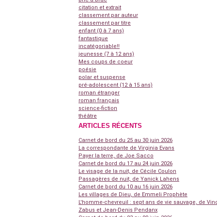
citation et extrait
classement par auteur
classement par titre
enfant (0 à 7 ans)
fantastique
incatégoriable!!
jeunesse (7 à 12 ans)
Mes coups de coeur
poésie
polar et suspense
pré-adolescent (12 à 15 ans)
roman étranger
roman français
science-fiction
théâtre
ARTICLES RÉCENTS
Carnet de bord du 25 au 30 juin 2026
La correspondante de Virginia Evans
Payer la terre, de Joe Sacco
Carnet de bord du 17 au 24 juin 2026
Le visage de la nuit, de Cécile Coulon
Passagères de nuit, de Yanick Lahens
Carnet de bord du 10 au 16 juin 2026
Les villages de Dieu, de Emmeli Prophète
L'homme-chevreuil : sept ans de vie sauvage, de Vin
Zabus et Jean-Denis Pendanx