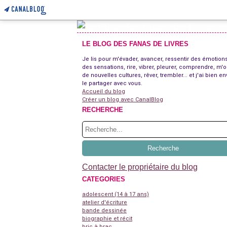
LE BLOG DES FANAS DE LIVRES
Je lis pour m'évader, avancer, ressentir des émotions
des sensations, rire, vibrer, pleurer, comprendre, m'o
de nouvelles cultures, rêver, trembler... et j'ai bien en
le partager avec vous.
Accueil du blog
Créer un blog avec CanalBlog
RECHERCHE
Contacter le propriétaire du blog
CATEGORIES
adolescent (14 à 17 ans)
atelier d'écriture
bande dessinée
biographie et récit
bric à brac