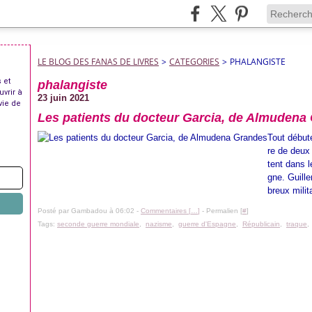
LE BLOG DES FANAS DE LIVRES
>
CATEGORIES
>
PHALANGISTE
 et
phalangiste
uvrir à
23 juin 2021
vie de
Les patients du docteur Garcia, de Almudena
Tout début
re de deux
tent dans 
gne. Guill
breux milita
Posté par Gambadou à 06:02 -
Commentaires [
…
]
- Permalien [
#
]
Tags:
seconde guerre mondiale
,
nazisme
,
guerre d'Espagne
,
Républicain
,
traque