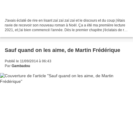
J'avais éclaté de rire en lisant zaï zaï zaï zaï et le discours et du coup j'étais
ravie de recevoir son nouveau roman à Noël. Ça a été ma première lecture
2021, et j'ai bien commencé l'année. Dès le premier chapitre j'éclatais de rire
toute seule ! Axel...
Sauf quand on les aime, de Martin Frédérique
Publié le 11/09/2014 à 06:43
Par
Gambadou