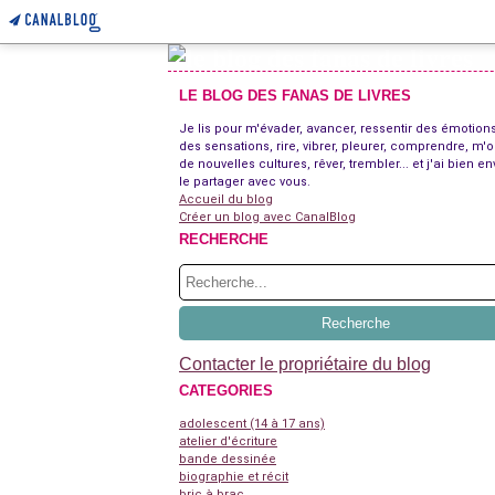
LE BLOG DES FANAS DE LIVRES
Je lis pour m'évader, avancer, ressentir des émotions
des sensations, rire, vibrer, pleurer, comprendre, m'o
de nouvelles cultures, rêver, trembler... et j'ai bien en
le partager avec vous.
Accueil du blog
Créer un blog avec CanalBlog
RECHERCHE
Contacter le propriétaire du blog
CATEGORIES
adolescent (14 à 17 ans)
atelier d'écriture
bande dessinée
biographie et récit
bric à brac