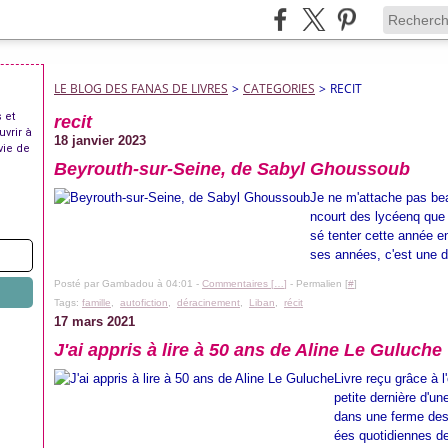
LE BLOG DES FANAS DE LIVRES
>
CATEGORIES
>
RECIT
 et
recit
uvrir à
18 janvier 2023
vie de
Beyrouth-sur-Seine, de Sabyl Ghoussoub
Je ne m'attache pas beau
ncourt des lycéenq que 
sé tenter cette année e
ses années, c'est une d
Posté par Gambadou à 04:01 -
Commentaires [
…
]
- Permalien [
#
]
Tags:
famille
,
autofiction
,
déracinement
,
Liban
,
récit
17 mars 2021
J'ai appris à lire à 50 ans de Aline Le Guluche
Livre reçu grâce à l
petite dernière d'un
dans une ferme des 
ées quotidiennes de