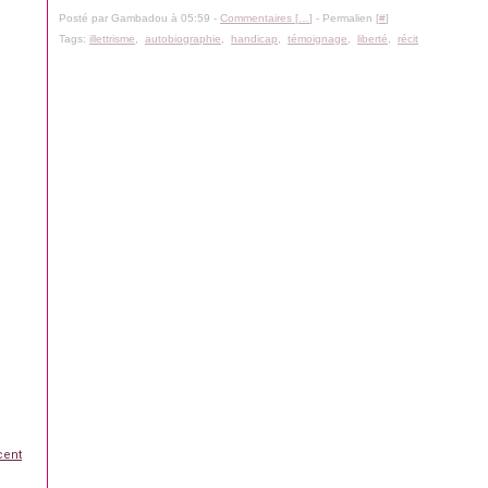
Posté par Gambadou à 05:59 -
Commentaires [
…
]
- Permalien [
#
]
Tags:
illettrisme
,
autobiographie
,
handicap
,
témoignage
,
liberté
,
récit
cent