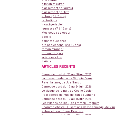
citation et extrait
classement par auteur
classement par titre
enfant (0 à 7 ans)
fantastique
incatégoriable!!
jeunesse (7 à 12 ans)
Mes coups de coeur
poésie
polar et suspense
pré-adolescent (12 à 15 ans)
roman étranger
roman français
science-fiction
théâtre
ARTICLES RÉCENTS
Carnet de bord du 25 au 30 juin 2026
La correspondante de Virginia Evans
Payer la terre, de Joe Sacco
Carnet de bord du 17 au 24 juin 2026
Le visage de la nuit, de Cécile Coulon
Passagères de nuit, de Yanick Lahens
Carnet de bord du 10 au 16 juin 2026
Les villages de Dieu, de Emmeli Prophète
L'homme-chevreuil : sept ans de vie sauvage, de Vin
Zabus et Jean-Denis Pendanx