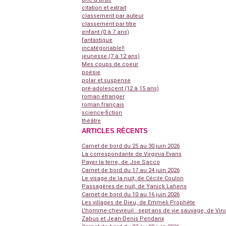
citation et extrait
classement par auteur
classement par titre
enfant (0 à 7 ans)
fantastique
incatégoriable!!
jeunesse (7 à 12 ans)
Mes coups de coeur
poésie
polar et suspense
pré-adolescent (12 à 15 ans)
roman étranger
roman français
science-fiction
théâtre
ARTICLES RÉCENTS
Carnet de bord du 25 au 30 juin 2026
La correspondante de Virginia Evans
Payer la terre, de Joe Sacco
Carnet de bord du 17 au 24 juin 2026
Le visage de la nuit, de Cécile Coulon
Passagères de nuit, de Yanick Lahens
Carnet de bord du 10 au 16 juin 2026
Les villages de Dieu, de Emmeli Prophète
L'homme-chevreuil : sept ans de vie sauvage, de Vin
Zabus et Jean-Denis Pendanx