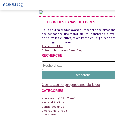
LE BLOG DES FANAS DE LIVRES
Je lis pour m'évader, avancer, ressentir des émotions
des sensations, rire, vibrer, pleurer, comprendre, m'o
de nouvelles cultures, rêver, trembler... et j'ai bien en
le partager avec vous.
Accueil du blog
Créer un blog avec CanalBlog
RECHERCHE
Contacter le propriétaire du blog
CATEGORIES
adolescent (14 à 17 ans)
atelier d'écriture
bande dessinée
biographie et récit
bric à brac