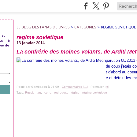
LE BLOG DES FANAS DE LIVRES
>
CATEGORIES
>
REGIME SOVIETIQUE
 et
regime sovietique
uvrir à
13 janvier 2014
vie de
La confrérie des moines volants, de Arditi Met
parution 08/2013 
du coup j'étais c
t d'abord au coeu
e et détruit les m
Posté par Gambadou à 05:09 -
Commentaires [
…
]
- Permalien [
#
]
Tags:
Russie
,
art
,
icone
,
orthodoxe
,
église
,
régime soviétique