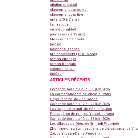
citation et extrait
classement par auteur
classement par titre
enfant (0 à 7 ans)
fantastique
incatégoriable!!
jeunesse (7 à 12 ans)
Mes coups de coeur
poésie
polar et suspense
pré-adolescent (12 à 15 ans)
roman étranger
roman français
science-fiction
théâtre
ARTICLES RÉCENTS
Carnet de bord du 25 au 30 juin 2026
La correspondante de Virginia Evans
Payer la terre, de Joe Sacco
Carnet de bord du 17 au 24 juin 2026
Le visage de la nuit, de Cécile Coulon
Passagères de nuit, de Yanick Lahens
Carnet de bord du 10 au 16 juin 2026
Les villages de Dieu, de Emmeli Prophète
L'homme-chevreuil : sept ans de vie sauvage, de Vin
Zabus et Jean-Denis Pendanx