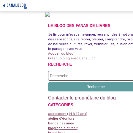
LE BLOG DES FANAS DE LIVRES
Je lis pour m'évader, avancer, ressentir des émotions
des sensations, rire, vibrer, pleurer, comprendre, m'o
de nouvelles cultures, rêver, trembler... et j'ai bien en
le partager avec vous.
Accueil du blog
Créer un blog avec CanalBlog
RECHERCHE
Contacter le propriétaire du blog
CATEGORIES
adolescent (14 à 17 ans)
atelier d'écriture
bande dessinée
biographie et récit
bric à brac