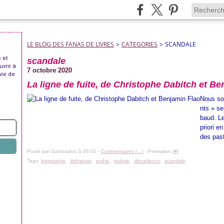
LE BLOG DES FANAS DE LIVRES
>
CATEGORIES
>
SCANDALE
 et
scandale
uvrir à
7 octobre 2020
vie de
La ligne de fuite, de Christophe Dabitch et Be
Nous so
nts » se
baud. Le
priori e
des past
Posté par Gambadou à 06:01 -
Commentaires [
…
]
- Permalien [
#
]
Tags:
biographie
,
littérature
,
quête
,
poésie
,
décadence
,
scandale