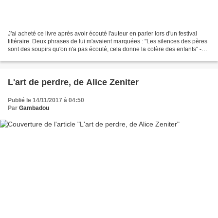
J'ai acheté ce livre après avoir écouté l'auteur en parler lors d'un festival
littéraire. Deux phrases de lui m'avaient marquées : "Les silences des pères
sont des soupirs qu'on n'a pas écouté, cela donne la colère des enfants" -
"La France construit...
L'art de perdre, de Alice Zeniter
Publié le 14/11/2017 à 04:50
Par
Gambadou