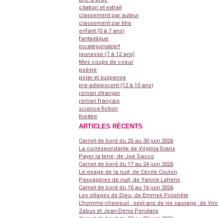
citation et extrait
classement par auteur
classement par titre
enfant (0 à 7 ans)
fantastique
incatégoriable!!
jeunesse (7 à 12 ans)
Mes coups de coeur
poésie
polar et suspense
pré-adolescent (12 à 15 ans)
roman étranger
roman français
science-fiction
théâtre
ARTICLES RÉCENTS
Carnet de bord du 25 au 30 juin 2026
La correspondante de Virginia Evans
Payer la terre, de Joe Sacco
Carnet de bord du 17 au 24 juin 2026
Le visage de la nuit, de Cécile Coulon
Passagères de nuit, de Yanick Lahens
Carnet de bord du 10 au 16 juin 2026
Les villages de Dieu, de Emmeli Prophète
L'homme-chevreuil : sept ans de vie sauvage, de Vin
Zabus et Jean-Denis Pendanx