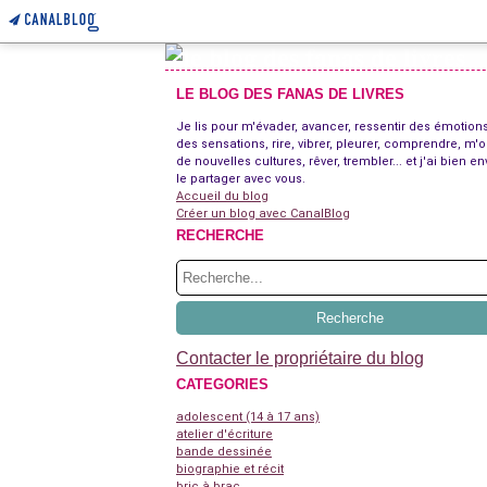
LE BLOG DES FANAS DE LIVRES
Je lis pour m'évader, avancer, ressentir des émotions
des sensations, rire, vibrer, pleurer, comprendre, m'o
de nouvelles cultures, rêver, trembler... et j'ai bien en
le partager avec vous.
Accueil du blog
Créer un blog avec CanalBlog
RECHERCHE
Contacter le propriétaire du blog
CATEGORIES
adolescent (14 à 17 ans)
atelier d'écriture
bande dessinée
biographie et récit
bric à brac