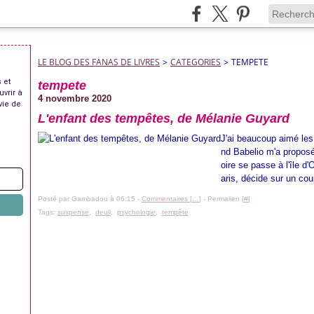
LE BLOG DES FANAS DE LIVRES
>
CATEGORIES
>
TEMPETE
 et
tempete
uvrir à
4 novembre 2020
vie de
L'enfant des tempêtes, de Mélanie Guyard
J'ai beaucoup aimé les 
nd Babelio m'a proposé
oire se passe à l'île d
aris, décide sur un cou
Posté par Gambadou à 06:15 -
Commentaires [
…
]
- Permalien [
#
]
Tags:
suspense
,
deuil
,
psychologie
,
tempête