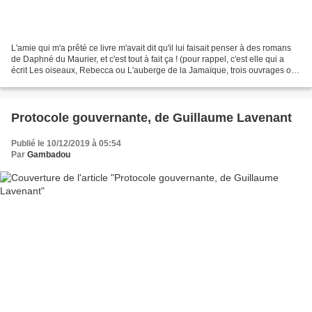
L'amie qui m'a prêté ce livre m'avait dit qu'il lui faisait penser à des romans
de Daphné du Maurier, et c'est tout à fait ça ! (pour rappel, c'est elle qui a
écrit Les oiseaux, Rebecca ou L'auberge de la Jamaïque, trois ouvrages où
l'on retrouve du mélo...
Protocole gouvernante, de Guillaume Lavenant
Publié le 10/12/2019 à 05:54
Par
Gambadou