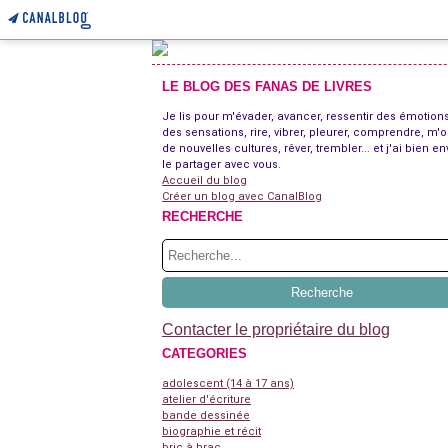
LE BLOG DES FANAS DE LIVRES
Je lis pour m'évader, avancer, ressentir des émotions
des sensations, rire, vibrer, pleurer, comprendre, m'o
de nouvelles cultures, rêver, trembler... et j'ai bien en
le partager avec vous.
Accueil du blog
Créer un blog avec CanalBlog
RECHERCHE
Contacter le propriétaire du blog
CATEGORIES
adolescent (14 à 17 ans)
atelier d'écriture
bande dessinée
biographie et récit
bric à brac