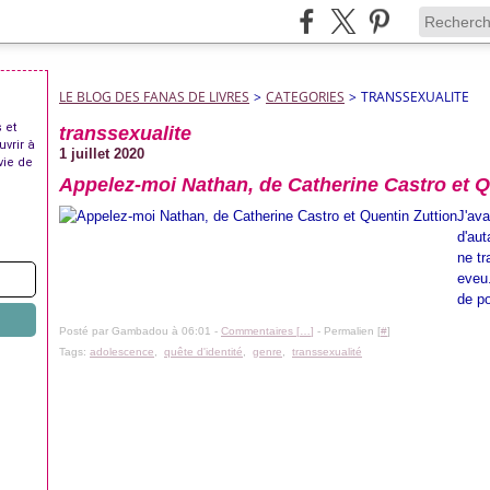
LE BLOG DES FANAS DE LIVRES
>
CATEGORIES
>
TRANSSEXUALITE
 et
transsexualite
uvrir à
1 juillet 2020
vie de
Appelez-moi Nathan, de Catherine Castro et Q
J'ava
d'aut
ne t
eveu.
de po
Posté par Gambadou à 06:01 -
Commentaires [
…
]
- Permalien [
#
]
Tags:
adolescence
,
quête d'identité
,
genre
,
transsexualité