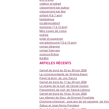
citation et extrait
classement par auteur
classement par titre
enfant (0 à 7 ans)
fantastique
incatégoriable!!
jeunesse (7 à 12 ans)
Mes coups de coeur
poésie
polar et suspense
pré-adolescent (12 à 15 ans)
roman étranger
roman français
science-fiction
théâtre
ARTICLES RÉCENTS
Carnet de bord du 25 au 30 juin 2026
La correspondante de Virginia Evans
Payer la terre, de Joe Sacco
Carnet de bord du 17 au 24 juin 2026
Le visage de la nuit, de Cécile Coulon
Passagères de nuit, de Yanick Lahens
Carnet de bord du 10 au 16 juin 2026
Les villages de Dieu, de Emmeli Prophète
L'homme-chevreuil : sept ans de vie sauvage, de Vin
Zabus et Jean-Denis Pendanx