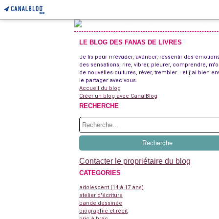
LE BLOG DES FANAS DE LIVRES
Je lis pour m'évader, avancer, ressentir des émotions
des sensations, rire, vibrer, pleurer, comprendre, m'o
de nouvelles cultures, rêver, trembler... et j'ai bien en
le partager avec vous.
Accueil du blog
Créer un blog avec CanalBlog
RECHERCHE
Contacter le propriétaire du blog
CATEGORIES
adolescent (14 à 17 ans)
atelier d'écriture
bande dessinée
biographie et récit
bric à brac