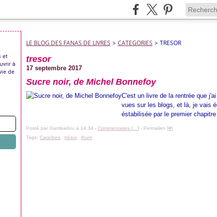
LE BLOG DES FANAS DE LIVRES
>
CATEGORIES
>
TRESOR
 et
tresor
uvrir à
17 septembre 2017
vie de
Sucre noir, de Michel Bonnefoy
C'est un livre de la rentrée que j'
vues sur les blogs, et là, je vais 
éstabilisée par le premier chapitre
Posté par Gambadou à 14:34 -
Commentaires [
…
]
- Permalien [
#
]
Tags:
Caraïbes
,
trésor
,
rhum