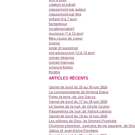
citation et extrait
classement par auteur
classement par titre
enfant (0 à 7 ans)
fantastique
incatégoriable!!
jeunesse (7 à 12 ans)
Mes coups de coeur
poésie
polar et suspense
pré-adolescent (12 à 15 ans)
roman étranger
roman français
science-fiction
théâtre
ARTICLES RÉCENTS
Carnet de bord du 25 au 30 juin 2026
La correspondante de Virginia Evans
Payer la terre, de Joe Sacco
Carnet de bord du 17 au 24 juin 2026
Le visage de la nuit, de Cécile Coulon
Passagères de nuit, de Yanick Lahens
Carnet de bord du 10 au 16 juin 2026
Les villages de Dieu, de Emmeli Prophète
L'homme-chevreuil : sept ans de vie sauvage, de Vin
Zabus et Jean-Denis Pendanx