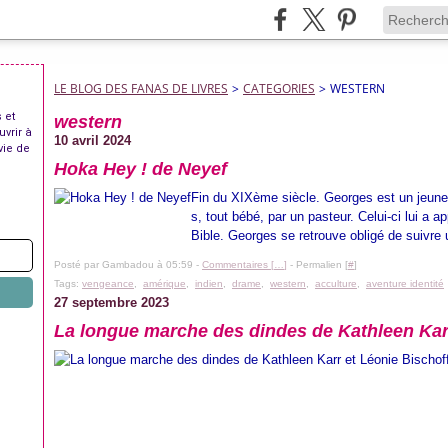
LE BLOG DES FANAS DE LIVRES
>
CATEGORIES
>
WESTERN
 et
western
uvrir à
10 avril 2024
vie de
Hoka Hey ! de Neyef
Fin du XIXème siècle. Georges est un jeune i
s, tout bébé, par un pasteur. Celui-ci lui a ap
Bible. Georges se retrouve obligé de suivre 
Posté par Gambadou à 05:59 -
Commentaires [
…
]
- Permalien [
#
]
Tags:
vengeance
,
amérique
,
indien
,
drame
,
western
,
acculture
,
aventure identité
27 septembre 2023
La longue marche des dindes de Kathleen Karr