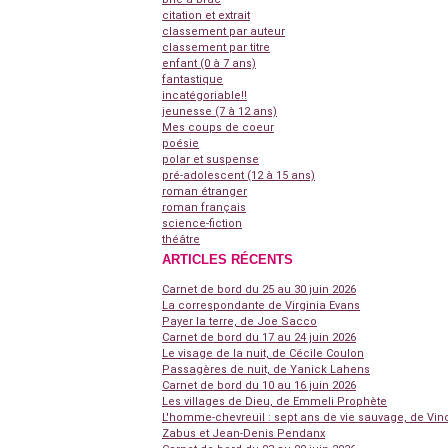
citation et extrait
classement par auteur
classement par titre
enfant (0 à 7 ans)
fantastique
incatégoriable!!
jeunesse (7 à 12 ans)
Mes coups de coeur
poésie
polar et suspense
pré-adolescent (12 à 15 ans)
roman étranger
roman français
science-fiction
théâtre
ARTICLES RÉCENTS
Carnet de bord du 25 au 30 juin 2026
La correspondante de Virginia Evans
Payer la terre, de Joe Sacco
Carnet de bord du 17 au 24 juin 2026
Le visage de la nuit, de Cécile Coulon
Passagères de nuit, de Yanick Lahens
Carnet de bord du 10 au 16 juin 2026
Les villages de Dieu, de Emmeli Prophète
L'homme-chevreuil : sept ans de vie sauvage, de Vin
Zabus et Jean-Denis Pendanx