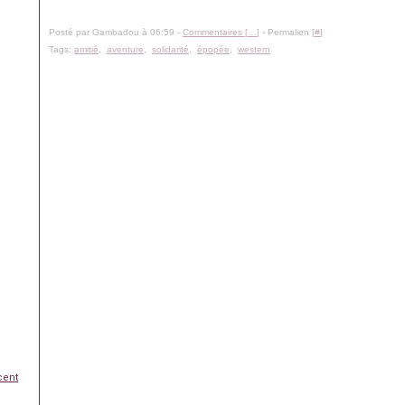
Posté par Gambadou à 06:59 -
Commentaires [
…
]
- Permalien [
#
]
Tags:
amitié
,
aventure
,
solidarité
,
épopée
,
western
cent