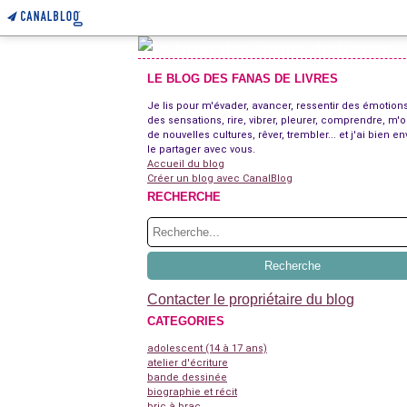
LE BLOG DES FANAS DE LIVRES
Je lis pour m'évader, avancer, ressentir des émotions
des sensations, rire, vibrer, pleurer, comprendre, m'o
de nouvelles cultures, rêver, trembler... et j'ai bien en
le partager avec vous.
Accueil du blog
Créer un blog avec CanalBlog
RECHERCHE
Contacter le propriétaire du blog
CATEGORIES
adolescent (14 à 17 ans)
atelier d'écriture
bande dessinée
biographie et récit
bric à brac