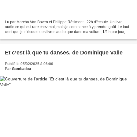
Lu par Marcha Van Boven et Philippe Résimont - 22h d'écoute. Un livre
audio ce qui est rare chez moi, mais je commence à y prendre goût. Le tout
c'est que je n'écoute des livres audio que dans ma voiture, 1/2 h par jour,
alors il me faut un bon mois pour...
Et c’est là que tu danses, de Dominique Valle
Publié le 05/02/2025 à 06:00
Par
Gambadou