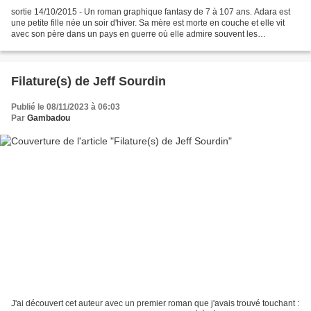
sortie 14/10/2015 - Un roman graphique fantasy de 7 à 107 ans. Adara est
une petite fille née un soir d'hiver. Sa mère est morte en couche et elle vit
avec son père dans un pays en guerre où elle admire souvent les
dragonniers du roi passer au dessus...
Filature(s) de Jeff Sourdin
Publié le 08/11/2023 à 06:03
Par
Gambadou
J'ai découvert cet auteur avec un premier roman que j'avais trouvé touchant :