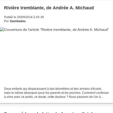
Rivière tremblante, de Andrée A. Michaud
Publié le 25/09/2018 à 03:39
Par
Gambadou
Deux enfants qui disparaissent à des kilomètres et des années d'écarts,
mais le même désespoir pour les parents et les proches. Comment continuer
à vivre avec ce poids, ce doute, cette douleur ? Nous passons de l'un à
l'autre, de Bill, père éploré de...