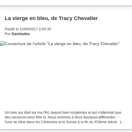
présence des israéliens ......
La vierge en bleu, de Tracy Chevalier
Publié le 15/09/2017 à 05:35
Par
Gambadou
Un livre qui était sur ma PAL depuis bien longtemps et qui n'attendait que
des vacances pour être lu. Nous sommes à deux époques différentes : -
l'une se situe dans les Cévennes et la Suisse à la fin du XVIème siècle . La
famille Tournier, protestante,...