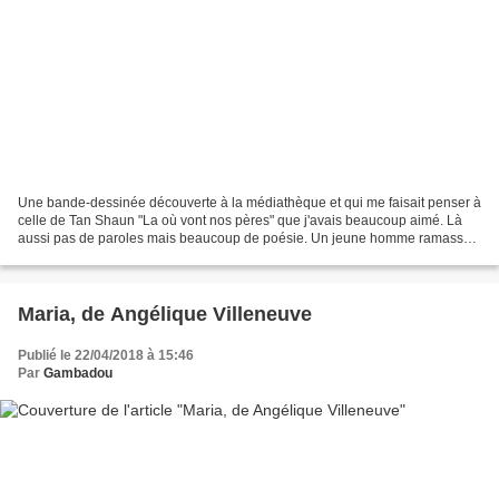
Une bande-dessinée découverte à la médiathèque et qui me faisait penser à
celle de Tan Shaun "La où vont nos pères" que j'avais beaucoup aimé. Là
aussi pas de paroles mais beaucoup de poésie. Un jeune homme ramasse
une feuille en automne, une feuille...
Maria, de Angélique Villeneuve
Publié le 22/04/2018 à 15:46
Par
Gambadou