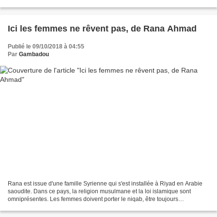
Glaoda a vingt ans en 1943....
Ici les femmes ne rêvent pas, de Rana Ahmad
Publié le 09/10/2018 à 04:55
Par
Gambadou
Rana est issue d'une famille Syrienne qui s'est installée à Riyad en Arabie
saoudite. Dans ce pays, la religion musulmane et la loi islamique sont
omniprésentes. Les femmes doivent porter le niqab, être toujours
accompagnées d'un homme de la famille quand...