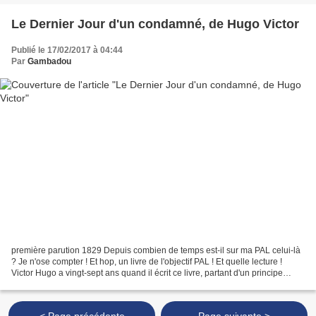
Le Dernier Jour d'un condamné, de Hugo Victor
Publié le 17/02/2017 à 04:44
Par
Gambadou
première parution 1829 Depuis combien de temps est-il sur ma PAL celui-là
? Je n'ose compter ! Et hop, un livre de l'objectif PAL ! Et quelle lecture !
Victor Hugo a vingt-sept ans quand il écrit ce livre, partant d'un principe
simple "Que voulez-vous...
< Page précédente
Page suivante >