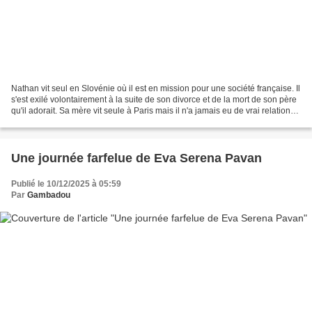
Nathan vit seul en Slovénie où il est en mission pour une société française. Il
s'est exilé volontairement à la suite de son divorce et de la mort de son père
qu'il adorait. Sa mère vit seule à Paris mais il n'a jamais eu de vrai relation
avec elle. Il...
Une journée farfelue de Eva Serena Pavan
Publié le 10/12/2025 à 05:59
Par
Gambadou