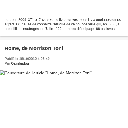
parution 2009, 371 p. J'avais vu ce livre sur vos blogs il y a quelques temps,
et j'étais curieuse de connaître l'histoire de ce bout de terre qui, en 1761, a
recueilli les naufragés de l'Utile : 122 hommes d'équipage, 88 esclaves.
Comment survivre sur...
Home, de Morrison Toni
Publié le 18/10/2012 à 05:49
Par
Gambadou