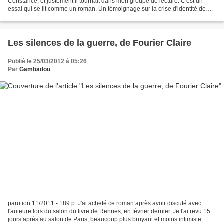
Constance, et justement il tournait dans mon groupe de lecture. C'est un
essai qui se lit comme un roman. Un témoignage sur la crise d'identité de
l'homme noir, afin qu'il se déleste...
Les silences de la guerre, de Fourier Claire
Publié le 25/03/2012 à 05:26
Par
Gambadou
parution 11/2011 - 189 p. J'ai acheté ce roman après avoir discuté avec
l'auteure lors du salon du livre de Rennes, en février dernier. Je l'ai revu 15
jours après au salon de Paris, beaucoup plus bruyant et moins intimiste...