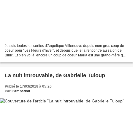
Je suis toutes les sorties d'Angélique Villeneuve depuis mon gros coup de
coeur pour "Les Fleurs d'hiver", et depuis que je la rencontre au salon de
Binic. Et bien voilà, encore un coup de coeur. Maria est une grand-mère qui
adore son petit-fils de trois...
La nuit introuvable, de Gabrielle Tuloup
Publié le 17/03/2018 à 05:20
Par
Gambadou