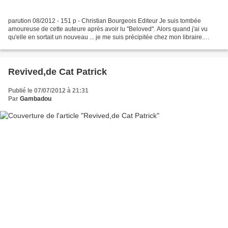
parution 08/2012 - 151 p - Christian Bourgeois Editeur Je suis tombée
amoureuse de cette auteure après avoir lu "Beloved". Alors quand j'ai vu
qu'elle en sortait un nouveau ... je me suis précipitée chez mon libraire.
Home raconte le retour à la maison...
Revived,de Cat Patrick
Publié le 07/07/2012 à 21:31
Par
Gambadou