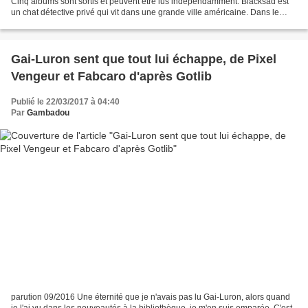
Cinq albums sont sortis et peuvent être lus indépendamment. Blacksad est
un chat détective privé qui vit dans une grande ville américaine. Dans le
premier tome, il est confronté...
Gai-Luron sent que tout lui échappe, de Pixel
Vengeur et Fabcaro d'après Gotlib
Publié le 22/03/2017 à 04:40
Par
Gambadou
parution 09/2016 Une éternité que je n'avais pas lu Gai-Luron, alors quand
je l'ai vu dans les nouveautés à la bibliothèque, je m'en suis emparée. C'est