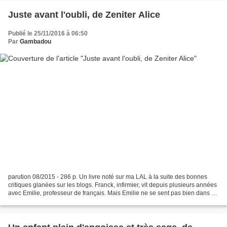
Juste avant l'oubli, de Zeniter Alice
Publié le 25/11/2016 à 06:50
Par
Gambadou
parution 08/2015 - 286 p. Un livre noté sur ma LAL à la suite des bonnes
critiques glanées sur les blogs. Franck, infirmier, vit depuis plusieurs années
avec Emilie, professeur de français. Mais Emilie ne se sent pas bien dans ce
métier. A plus de trente...