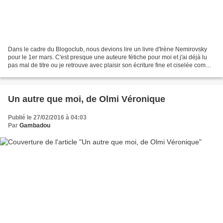
Dans le cadre du Blogoclub, nous devions lire un livre d'Irène Nemirovsky
pour le 1er mars. C'est presque une auteure fétiche pour moi et j'ai déjà lu
pas mal de titre ou je retrouve avec plaisir son écriture fine et ciselée comme
dans David Golder, le...
Un autre que moi, de Olmi Véronique
Publié le 27/02/2016 à 04:03
Par
Gambadou