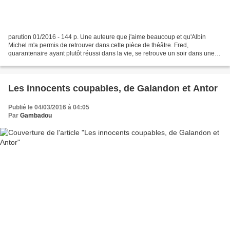
parution 01/2016 - 144 p. Une auteure que j'aime beaucoup et qu'Albin
Michel m'a permis de retrouver dans cette pièce de théâtre. Fred,
quarantenaire ayant plutôt réussi dans la vie, se retrouve un soir dans une
chambre d'hôtel en face de Frédéric, quatre-vingts...
Les innocents coupables, de Galandon et Antor
Publié le 04/03/2016 à 04:05
Par
Gambadou