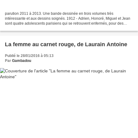
parution 2011 à 2013. Une bande dessinée en trois volumes très
intéressante et aux dessins soignés. 1912 - Adrien, Honoré, Miguel et Jean
sont quatre adolescents parisiens qui se retrouvent enfermés, pour des
raisons très variées, à la colonie pénitentiaire...
La femme au carnet rouge, de Laurain Antoine
Publié le 28/01/2016 à 05:13
Par
Gambadou