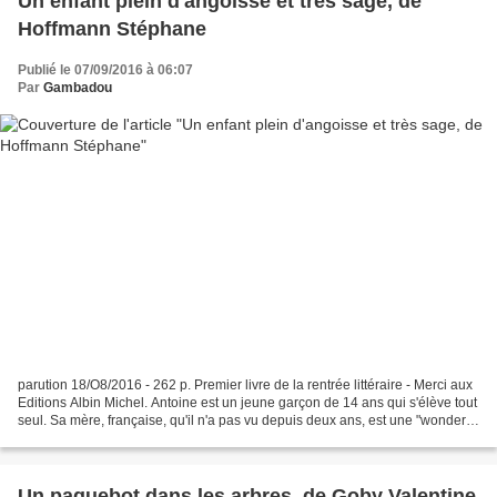
Un enfant plein d'angoisse et très sage, de
Hoffmann Stéphane
Publié le 07/09/2016 à 06:07
Par
Gambadou
parution 18/O8/2016 - 262 p. Premier livre de la rentrée littéraire - Merci aux
Editions Albin Michel. Antoine est un jeune garçon de 14 ans qui s'élève tout
seul. Sa mère, française, qu'il n'a pas vu depuis deux ans, est une "wonder
woman" des affaires...
Un paquebot dans les arbres, de Goby Valentine