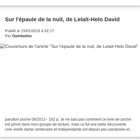
souvent été déçue et j'ai toujours...
Sur l'épaule de la nuit, de Lelait-Helo David
Publié le 15/01/2016 à 02:17
Par
Gambadou
parution poche 06/2013 - 162 p. Je ne sais pas comment ce livre de poche
est arrivé dans mon groupe de lecture, mais ce fut une belle découverte.
Une vieille dame centenaire et indépendante est depuis peu paralysée et
hospitalisée. Elle revient sur sa...