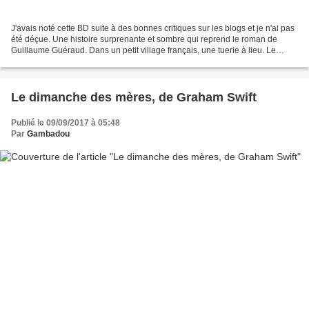
J'avais noté cette BD suite à des bonnes critiques sur les blogs et je n'ai pas
été déçue. Une histoire surprenante et sombre qui reprend le roman de
Guillaume Guéraud. Dans un petit village français, une tuerie à lieu. Le
jeune homme qui tient l'arme...
Le dimanche des mères, de Graham Swift
Publié le 09/09/2017 à 05:48
Par
Gambadou