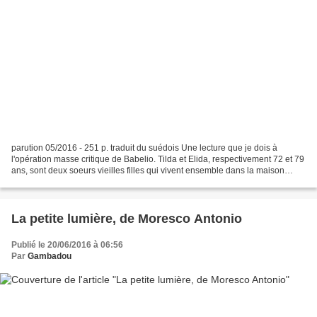
parution 05/2016 - 251 p. traduit du suédois Une lecture que je dois à
l'opération masse critique de Babelio. Tilda et Elida, respectivement 72 et 79
ans, sont deux soeurs vieilles filles qui vivent ensemble dans la maison
familiale, maison qu'elles n'ont...
La petite lumière, de Moresco Antonio
Publié le 20/06/2016 à 06:56
Par
Gambadou