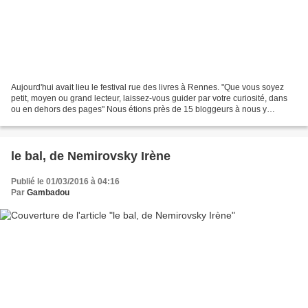
Aujourd'hui avait lieu le festival rue des livres à Rennes. "Que vous soyez
petit, moyen ou grand lecteur, laissez-vous guider par votre curiosité, dans
ou en dehors des pages" Nous étions près de 15 bloggeurs à nous y
retrouver ! Il y avait Sylire, Enna,...
le bal, de Nemirovsky Irène
Publié le 01/03/2016 à 04:16
Par
Gambadou