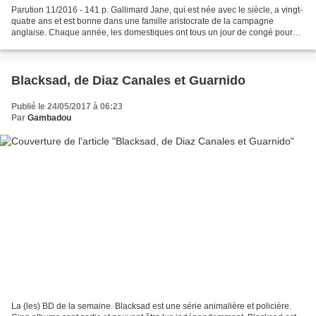
Parution 11/2016 - 141 p. Gallimard Jane, qui est née avec le siècle, a vingt-
quatre ans et est bonne dans une famille aristocrate de la campagne
anglaise. Chaque année, les domestiques ont tous un jour de congé pour
aller voir leur mère, c'est "le jour...
Blacksad, de Diaz Canales et Guarnido
Publié le 24/05/2017 à 06:23
Par
Gambadou
La (les) BD de la semaine. Blacksad est une série animalière et policière.