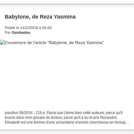
des livres étrangers...
Babylone, de Reza Yasmina
Publié le 14/11/2016 à 06:26
Par
Gambadou
parution 08/2016 - 218 p. Parce que j'aime bien cette auteure, parce qu'il
tourne dans mon groupe de lecture, parce qu'il a eu le prix Renaudot.
Elisabeth est une femme d'une soixantaine d'année chercheuse en biologie,
mariée à Pierre ils ont un fils...