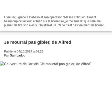
Livre reçu grâce à Babelio et son opération "Masse critique". Aimant
beaucoup cet acteur, et bien sûr la littérature, je me suis dit que cela me
plairait de lire son avis sur la littérature. Or ce n'est pas vraiment de littérature
dont parle Jacques Weber,...
Je mourrai pas gibier, de Alfred
Publié le 04/10/2017 à 04:26
Par
Gambadou