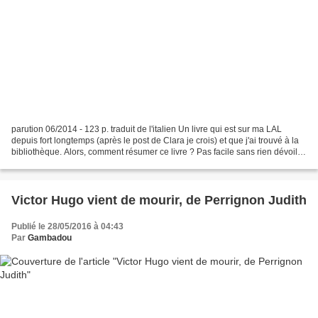
parution 06/2014 - 123 p. traduit de l'italien Un livre qui est sur ma LAL
depuis fort longtemps (après le post de Clara je crois) et que j'ai trouvé à la
bibliothèque. Alors, comment résumer ce livre ? Pas facile sans rien dévoiler,
cela sera donc court....
Victor Hugo vient de mourir, de Perrignon Judith
Publié le 28/05/2016 à 04:43
Par
Gambadou