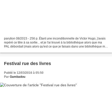
parution 08/2015 - 256 p. Étant une inconditionnelle de Victor Hugo, j'avais
repéré ce titre à sa sortie... et je l'ai trouvé à la bibliothèque alors que ma
PAL débordait (mais alors qu'est ce que je faisais dans une bibliothèque me
diriez vous ? - j'accompagnais...
Festival rue des livres
Publié le 12/03/2016 à 05:50
Par
Gambadou