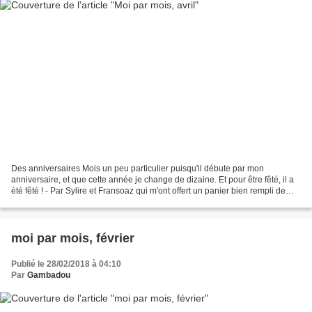
Des anniversaires Mois un peu particulier puisqu'il débute par mon
anniversaire, et que cette année je change de dizaine. Et pour être fêté, il a
été fêté ! - Par Sylire et Fransoaz qui m'ont offert un panier bien rempli de
thé, tisane, mug et friandises...
moi par mois, février
Publié le 28/02/2018 à 04:10
Par
Gambadou