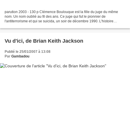
parution 2003 - 130 p Clémence Boulouque est la fille du juge du même
nom. Un nom oublié au fil des ans. Ce juge qui fut le pionnier de
l'antiterrorisme et qui se suicida, un soir de décembre 1990. L'histoire
commence et finit le jour des attentats du...
Vu d'ici, de Brian Keith Jackson
Publié le 25/01/2007 à 13:08
Par
Gambadou