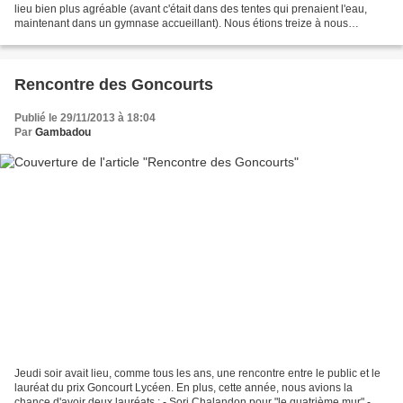
lieu bien plus agréable (avant c'était dans des tentes qui prenaient l'eau,
maintenant dans un gymnase accueillant). Nous étions treize à nous
retrouver, tout d'abord autour d'un...
Rencontre des Goncourts
Publié le 29/11/2013 à 18:04
Par
Gambadou
Jeudi soir avait lieu, comme tous les ans, une rencontre entre le public et le
lauréat du prix Goncourt Lycéen. En plus, cette année, nous avions la
chance d'avoir deux lauréats : - Sorj Chalandon pour "le quatrième mur" -