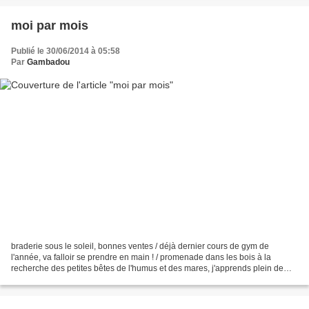
moi par mois
Publié le 30/06/2014 à 05:58
Par
Gambadou
braderie sous le soleil, bonnes ventes / déjà dernier cours de gym de
l'année, va falloir se prendre en main ! / promenade dans les bois à la
recherche des petites bêtes de l'humus et des mares, j'apprends plein de
choses en sortie scolaire ! / ma première...