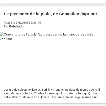
: gambadou's mari Demiderus...
Le passager de la pluie, de Sebastien Japrisot
Publié le 17/11/2006 à 03:46
Par
Bebebook
Lecture de saison (le livre est sorti il y a longtemps deja, de meme que le film
avec Marlene Jobert et Charles Bronson qui fit un tabac a l'epoque). Une
petite station balnéaire en automne. Une jeune femme sage, mariée à un
navigateur aérien : Mellie....