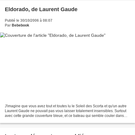
Eldorado, de Laurent Gaude
Publié le 30/10/2006 à 08:07
Par
Bebebook
J'imagine que vous avez tout et toutes lu le Soleil des Scorta et qu'un autre
Laurent Gaude ne pouvait pas vous laisser totalement insensibles. Surtout
avec cette grande couverture bleue, et ce bateau qui semble couler dans
cette mer si chaude. De retour...