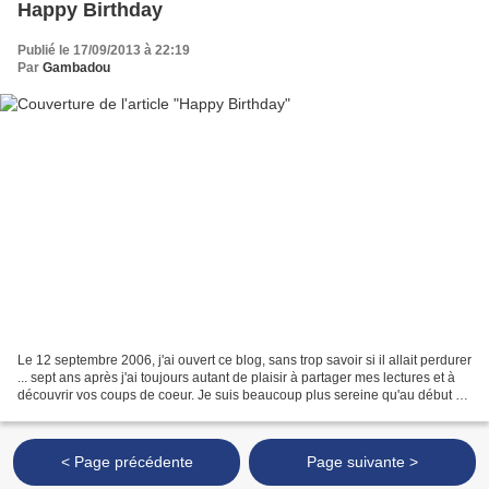
Happy Birthday
Publié le 17/09/2013 à 22:19
Par
Gambadou
Le 12 septembre 2006, j'ai ouvert ce blog, sans trop savoir si il allait perdurer
... sept ans après j'ai toujours autant de plaisir à partager mes lectures et à
découvrir vos coups de coeur. Je suis beaucoup plus sereine qu'au début et
j'ai pris du recul...
< Page précédente
Page suivante >