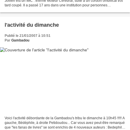
Jollien est un IMC : Infirme Moteur Cerebral, suite à un cordon ombilical trot
tard coupé. Il a passé 17 ans dans une institution pour personnes
handicapés. Philosophe de formation,...
l'activité du dimanche
Publié le 21/01/2007 à 10:51
Par
Gambadou
Voici l'activité débordante de la Gambadou's tribu le dimanche à 10h45 !!!!! A
gauche, Bédéphile, à droite Petidoudou... Car vous avez peut-être remarqué
que "les fanas de livres" se sont enrichis de 4 nouveaux auteurs : Bedephile