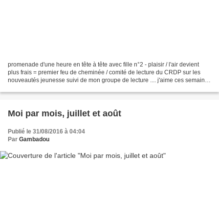
promenade d'une heure en tête à tête avec fille n°2 - plaisir / l'air devient
plus frais = premier feu de cheminée / comité de lecture du CRDP sur les
nouveautés jeunesse suivi de mon groupe de lecture .... j'aime ces semaines
sous le signe de l'échange...
Moi par mois, juillet et août
Publié le 31/08/2016 à 04:04
Par
Gambadou