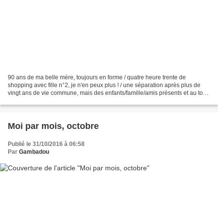
90 ans de ma belle mère, toujours en forme / quatre heure trente de
shopping avec fille n°2, je n'en peux plus ! / une séparation après plus de
vingt ans de vie commune, mais des enfants/famille/amis présents et au top /
fils n°1 licencié en droit - Bravo...
Moi par mois, octobre
Publié le 31/10/2016 à 06:58
Par
Gambadou