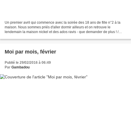
Un premier avril qui commence avec la soirée des 18 ans de fille n°2 à la
maison. Nous sommes priés d'aller dormir ailleurs et on retrouve le
lendemain la maison nickel et des ados ravis - que demander de plus ! /
départ pour Venise avec toute la famille...
Moi par mois, février
Publié le 29/02/2016 à 06:49
Par
Gambadou