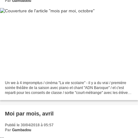
Par
Gambadou
Un we à 4 impromptus / cinéma "La vie scolaire" - il y a du vrai / première
soirée théâtre de la saison avec piano et chant "ADN Baroque" / et c'est
reparti pour les conseils de classe / sortie "court-métrange" avec les élèves -
j'adore leurs réactions...
Moi par mois, avril
Publié le 30/04/2018 à 05:57
Par
Gambadou