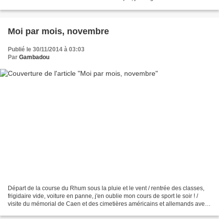
trouvé celui-ci. J'ai tout de suite...
Moi par mois, novembre
Publié le 30/11/2014 à 03:03
Par
Gambadou
Départ de la course du Rhum sous la pluie et le vent / rentrée des classes,
frigidaire vide, voiture en panne, j'en oublie mon cours de sport le soir ! /
visite du mémorial de Caen et des cimetières américains et allemands avec
les classes de troisième....