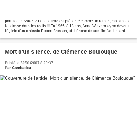
parution 01/2007, 217 p Ce livre est présenté comme un roman, mais moi je
l'ai classé dans les récits !!! En 1965, à 18 ans, Anne Wiazemsky va devenir
l'égérie d'un cinéaste Robert Bresson, et l'héroïne de son film "au hasard
Baltazar". Elle va vivre...
Mort d'un silence, de Clémence Boulouque
Publié le 30/01/2007 à 20:37
Par
Gambadou