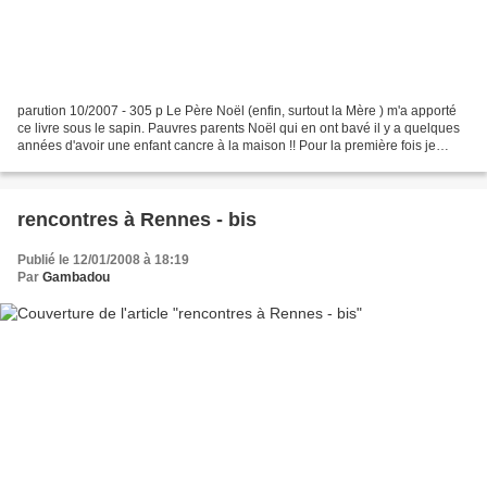
parution 10/2007 - 305 p Le Père Noël (enfin, surtout la Mère ) m'a apporté
ce livre sous le sapin. Pauvres parents Noël qui en ont bavé il y a quelques
années d'avoir une enfant cancre à la maison !! Pour la première fois je
retrouve dans un livre la...
rencontres à Rennes - bis
Publié le 12/01/2008 à 18:19
Par
Gambadou