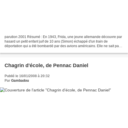
parution 2001 Résumé : En 1943, Frida, une jeune allemande découvre par
hasard un petit enfant juif de 10 ans (Simon) échappé d'un train de
déportation qui a été bombardé par des avions américains. Elle ne sait pas
quoi choisir : le livrer à la gestapo...
Chagrin d'école, de Pennac Daniel
Publié le 16/01/2008 à 20:32
Par
Gambadou