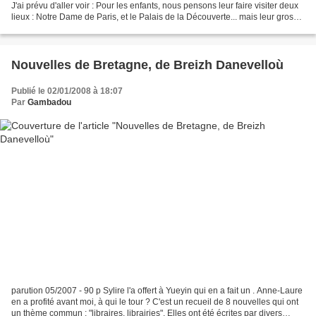
J'ai prévu d'aller voir : Pour les enfants, nous pensons leur faire visiter deux
lieux : Notre Dame de Paris, et le Palais de la Découverte... mais leur grosse
attente, et le magnifique...
Nouvelles de Bretagne, de Breizh Danevelloù
Publié le 02/01/2008 à 18:07
Par
Gambadou
parution 05/2007 - 90 p Sylire l'a offert à Yueyin qui en a fait un . Anne-Laure
en a profité avant moi, à qui le tour ? C'est un recueil de 8 nouvelles qui ont
un thème commun : "libraires, librairies". Elles ont été écrites par divers