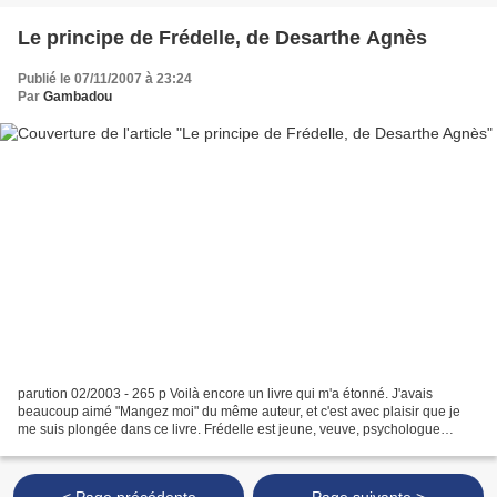
Le principe de Frédelle, de Desarthe Agnès
Publié le 07/11/2007 à 23:24
Par
Gambadou
parution 02/2003 - 265 p Voilà encore un livre qui m'a étonné. J'avais
beaucoup aimé "Mangez moi" du même auteur, et c'est avec plaisir que je
me suis plongée dans ce livre. Frédelle est jeune, veuve, psychologue
scolaire et très fragile. Elle vit seule...
< Page précédente
Page suivante >