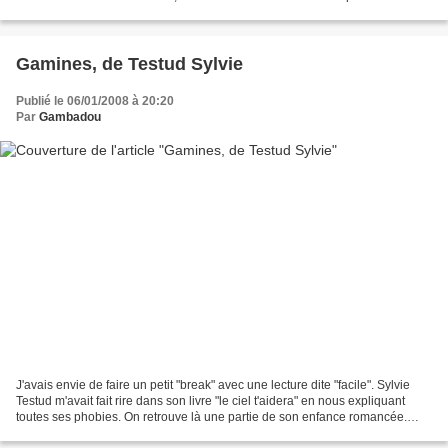
auteurs à la suite...
Gamines, de Testud Sylvie
Publié le 06/01/2008 à 20:20
Par
Gambadou
J'avais envie de faire un petit "break" avec une lecture dite "facile". Sylvie
Testud m'avait fait rire dans son livre "le ciel t'aidera" en nous expliquant
toutes ses phobies. On retrouve là une partie de son enfance romancée.
Enfant "garçon manqué",...