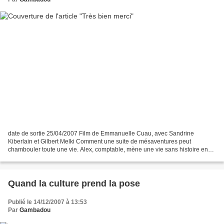
date de sortie 25/04/2007 Film de Emmanuelle Cuau, avec Sandrine
Kiberlain et Gilbert Melki Comment une suite de mésaventures peut
chambouler toute une vie. Alex, comptable, mène une vie sans histoire en
compagnie de sa femme, Béatrice, chauffeur de taxi....
Quand la culture prend la pose
Publié le 14/12/2007 à 13:53
Par
Gambadou