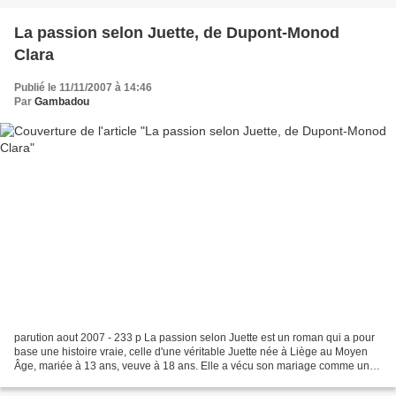
La passion selon Juette, de Dupont-Monod
Clara
Publié le 11/11/2007 à 14:46
Par
Gambadou
parution aout 2007 - 233 p La passion selon Juette est un roman qui a pour
base une histoire vraie, celle d'une véritable Juette née à Liège au Moyen
Âge, mariée à 13 ans, veuve à 18 ans. Elle a vécu son mariage comme un
viol de son corps et de son esprit,...