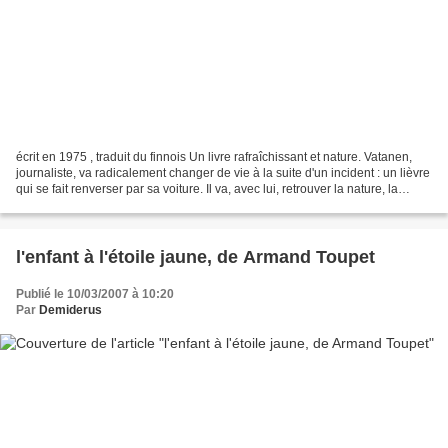
écrit en 1975 , traduit du finnois Un livre rafraîchissant et nature. Vatanen,
journaliste, va radicalement changer de vie à la suite d'un incident : un lièvre
qui se fait renverser par sa voiture. Il va, avec lui, retrouver la nature, la
liberté . Derrière...
l'enfant à l'étoile jaune, de Armand Toupet
Publié le 10/03/2007 à 10:20
Par
Demiderus