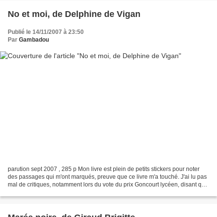
No et moi, de Delphine de Vigan
Publié le 14/11/2007 à 23:50
Par
Gambadou
parution sept 2007 , 285 p Mon livre est plein de petits stickers pour noter
des passages qui m'ont marqués, preuve que ce livre m'a touché. J'ai lu pas
mal de critiques, notamment lors du vote du prix Goncourt lycéen, disant que
c'était un livre "trop...