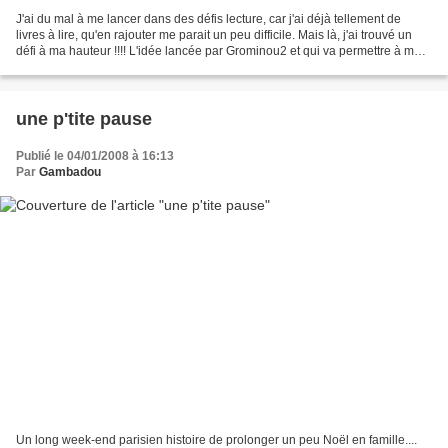
J'ai du mal à me lancer dans des défis lecture, car j'ai déjà tellement de
livres à lire, qu'en rajouter me parait un peu difficile. Mais là, j'ai trouvé un
défi à ma hauteur !!!! L'idée lancée par Grominou2 et qui va permettre à ma
PAL de diminuer de...
une p'tite pause
Publié le 04/01/2008 à 16:13
Par
Gambadou
Un long week-end parisien histoire de prolonger un peu Noël en famille....