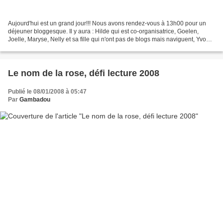
Aujourd'hui est un grand jour!!! Nous avons rendez-vous à 13h00 pour un
déjeuner bloggesque. Il y aura : Hilde qui est co-organisatrice, Goelen,
Joelle, Maryse, Nelly et sa fille qui n'ont pas de blogs mais naviguent, Yvon,
Rennette, Sylire et Thracinee...
Le nom de la rose, défi lecture 2008
Publié le 08/01/2008 à 05:47
Par
Gambadou