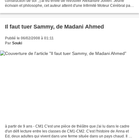
construction de soi", j'ai eu envie de retrouver Alexandre Jollien. Jeune
écrivain et philosophe, cet auteur atteint d'une Infirmité Moteur Cérébral part
de son expérience pour...
Il faut tuer Sammy, de Madani Ahmed
Publié le 06/02/2008 à 01:11
Par
Souki
à partir de 9 ans - CM1 C'est une pièce de théâtre que j'ai lu dans le cadre
d'un défi lecture entre les classes de CM1-CM2. C'est l'histoire de Anna et
Ed, deux adultes qui vivent dans une ferme située dans un pays chaud. Il ne