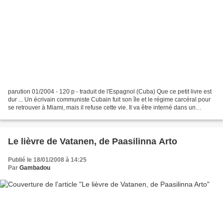
parution 01/2004 - 120 p - traduit de l'Espagnol (Cuba) Que ce petit livre est
dur ... Un écrivain communiste Cubain fuit son île et le régime carcéral pour
se retrouver à Miami, mais il refuse cette vie. Il va être interné dans un
"boarding home", asile...
Le lièvre de Vatanen, de Paasilinna Arto
Publié le 18/01/2008 à 14:25
Par
Gambadou