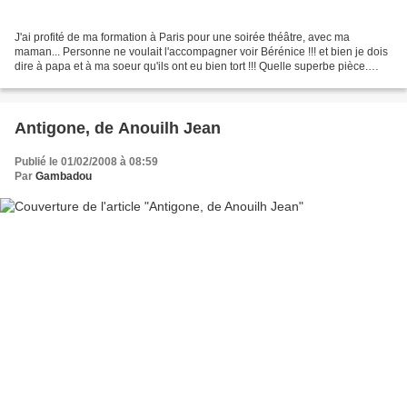
J'ai profité de ma formation à Paris pour une soirée théâtre, avec ma
maman... Personne ne voulait l'accompagner voir Bérénice !!! et bien je dois
dire à papa et à ma soeur qu'ils ont eu bien tort !!! Quelle superbe pièce.
Carole Bouquet joue une magnifique...
Antigone, de Anouilh Jean
Publié le 01/02/2008 à 08:59
Par
Gambadou