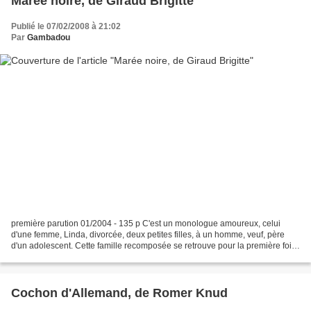
Marée noire, de Giraud Brigitte
Publié le 07/02/2008 à 21:02
Par
Gambadou
première parution 01/2004 - 135 p C'est un monologue amoureux, celui
d'une femme, Linda, divorcée, deux petites filles, à un homme, veuf, père
d'un adolescent. Cette famille recomposée se retrouve pour la première fois
en vacances, dans un lieu un peu...
Cochon d'Allemand, de Romer Knud