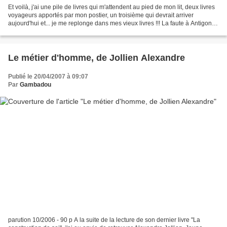
Et voilà, j'ai une pile de livres qui m'attendent au pied de mon lit, deux livres
voyageurs apportés par mon postier, un troisième qui devrait arriver
aujourd'hui et... je me replonge dans mes vieux livres !!! La faute à Antigone
qui me titille avec son...
Le métier d'homme, de Jollien Alexandre
Publié le 20/04/2007 à 09:07
Par
Gambadou
parution 10/2006 - 90 p A la suite de la lecture de son dernier livre "La