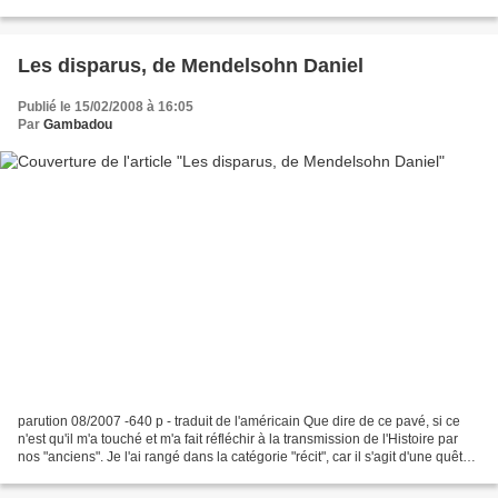
se passe pas grand chose,...
Les disparus, de Mendelsohn Daniel
Publié le 15/02/2008 à 16:05
Par
Gambadou
parution 08/2007 -640 p - traduit de l'américain Que dire de ce pavé, si ce
n'est qu'il m'a touché et m'a fait réfléchir à la transmission de l'Histoire par
nos "anciens". Je l'ai rangé dans la catégorie "récit", car il s'agit d'une quête.
Celle effectuée...