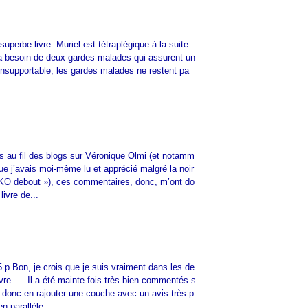
uperbe livre. Muriel est tétraplégique à la suite
e a besoin de deux gardes malades qui assurent un
 insupportable, les gardes malades ne restent pa
 au fil des blogs sur Véronique Olmi (et notamm
ue j’avais moi-même lu et apprécié malgré la noir
« KO debout »), ces commentaires, donc, m’ont do
livre de...
5 p Bon, je crois que je suis vraiment dans les de
livre .... Il a été mainte fois très bien commentés s
is donc en rajouter une couche avec un avis très p
en parallèle...