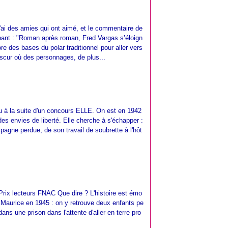
'ai des amies qui ont aimé, et le commentaire de
chant : "Roman après roman, Fred Vargas s’éloign
re des bases du polar traditionnel pour aller vers
obscur où des personnages, de plus...
çu à la suite d'un concours ELLE. On est en 1942
es envies de liberté. Elle cherche à s'échapper :
agne perdue, de son travail de soubrette à l'hôt
 Prix lecteurs FNAC Que dire ? L'histoire est émo
e Maurice en 1945 : on y retrouve deux enfants pe
t dans une prison dans l'attente d'aller en terre pro