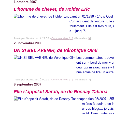
1 octobre 2007
L'homme de chevet, de Holder Eric
parution 01/1999 - 146 p Quel s
d'un accident de voiture. Ell
roulement. Elle est très dure,
s... jusqu'à...
Posté par Gambadou à 21:53 -
Commentaires [
…
]
- Permalien [
#
]
29 novembre 2006
UN SI BEL AVENIR, de Véronique Olmi
Les commentaires trouvés
ent sur « bord de mer » q
ceur qui m’avait laissé 
nné envie de lire un autre 
Posté par Gambadou à 06:39 -
Commentaires [
…
]
- Permalien [
#
]
9 septembre 2007
Elle s'appelait Sarah, de de Rosnay Tatiana
parution 03/2007 - 35
rnières à avoir lu ce 
ur vos blogs... je va
ositif. Deux histoires 