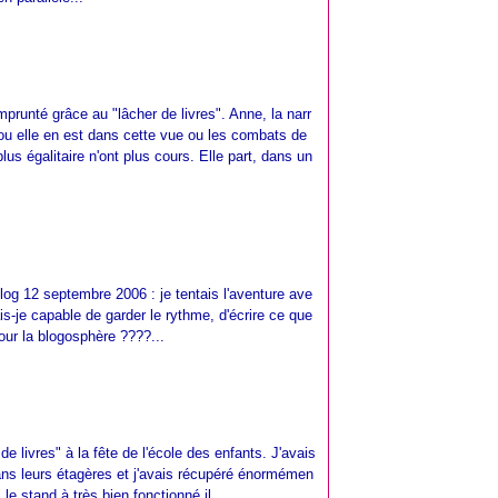
prunté grâce au "lâcher de livres". Anne, la narr
n ou elle en est dans cette vue ou les combats de
s égalitaire n'ont plus cours. Elle part, dans un
log 12 septembre 2006 : je tentais l'aventure ave
s-je capable de garder le rythme, d'écrire ce que
pour la blogosphère ????...
de livres" à la fête de l'école des enfants. J'avais
ans leurs étagères et j'avais récupéré énormémen
le stand à très bien fonctionné il...