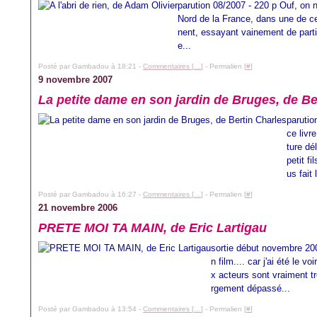
parution 08/2007 - 220 p Ouf, on ne
Nord de la France, dans une de ces
nent, essayant vainement de parti
e...
Posté par Gambadou à 18:21 -
Commentaires [
…
]
- Permalien [
#
]
9 novembre 2007
La petite dame en son jardin de Bruges, de Be
parutio
ce livr
ture dé
petit f
us fait
Posté par Gambadou à 16:27 -
Commentaires [
…
]
- Permalien [
#
]
21 novembre 2006
PRETE MOI TA MAIN, de Eric Lartigau
sortie début novembre 2006
n film.... car j'ai été le v
x acteurs sont vraiment tr
rgement dépassé...
Posté par Gambadou à 13:54 -
Commentaires [
…
]
- Permalien [
#
]