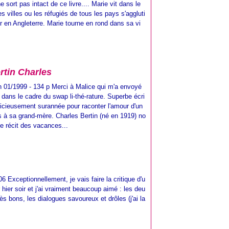
 sort pas intact de ce livre.... Marie vit dans le
 villes ou les réfugiés de tous les pays s'aggluti
r en Angleterre. Marie tourne en rond dans sa vi
rtin Charles
n 01/1999 - 134 p Merci à Malice qui m'a envoyé
e dans le cadre du swap li-thé-rature. Superbe écri
licieusement surannée pour raconter l'amour d'un
ils à sa grand-mère. Charles Bertin (né en 1919) no
 le récit des vacances...
 Exceptionnellement, je vais faire la critique d'u
oir hier soir et j'ai vraiment beaucoup aimé : les deu
ès bons, les dialogues savoureux et drôles (j'ai la