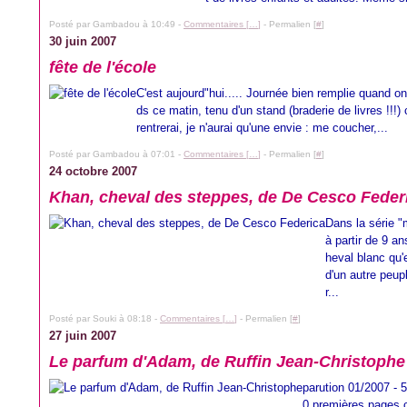
Posté par Gambadou à 10:49 -
Commentaires [
…
]
- Permalien [
#
]
30 juin 2007
fête de l'école
C'est aujourd"hui..... Journée bien remplie quand o
ds ce matin, tenu d'un stand (braderie de livres !!!) 
rentrerai, je n'aurai qu'une envie : me coucher,...
Posté par Gambadou à 07:01 -
Commentaires [
…
]
- Permalien [
#
]
24 octobre 2007
Khan, cheval des steppes, de De Cesco Feder
Dans la série "
à partir de 9 a
heval blanc qu'e
d'un autre peup
r...
Posté par Souki à 08:18 -
Commentaires [
…
]
- Permalien [
#
]
27 juin 2007
Le parfum d'Adam, de Ruffin Jean-Christophe
parution 01/2007 - 53
0 premières pages 