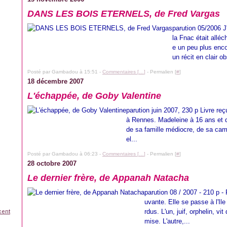
DANS LES BOIS ETERNELS, de Fred Vargas
parution 05/2006 J
la Fnac était allé
e un peu plus enco
un récit en clair 
Posté par Gambadou à 15:51 -
Commentaires [
…
]
- Permalien [
#
]
18 décembre 2007
L'échappée, de Goby Valentine
parution juin 2007, 230 p Livre re
à Rennes. Madeleine à 16 ans et d
de sa famille médiocre, de sa camp
el...
Posté par Gambadou à 06:23 -
Commentaires [
…
]
- Permalien [
#
]
28 octobre 2007
Le dernier frère, de Appanah Natacha
parution 08 / 2007 - 210 p -
uvante. Elle se passe à l'Il
rdus. L'un, juif, orphelin, vi
cent
mise. L'autre,...