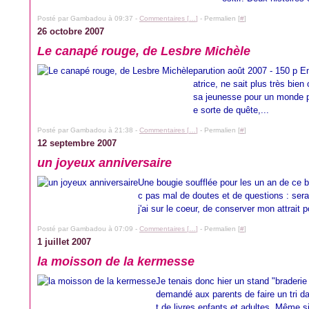
Posté par Gambadou à 09:37 -
Commentaires [
…
]
- Permalien [
#
]
26 octobre 2007
Le canapé rouge, de Lesbre Michèle
parution août 2007 - 150 p Em
atrice, ne sait plus très bie
sa jeunesse pour un monde plu
e sorte de quête,...
Posté par Gambadou à 21:38 -
Commentaires [
…
]
- Permalien [
#
]
12 septembre 2007
un joyeux anniversaire
Une bougie soufflée pour les un an de ce b
c pas mal de doutes et de questions : serai
j'ai sur le coeur, de conserver mon attrait 
Posté par Gambadou à 07:09 -
Commentaires [
…
]
- Permalien [
#
]
1 juillet 2007
la moisson de la kermesse
Je tenais donc hier un stand "braderie 
demandé aux parents de faire un tri d
t de livres enfants et adultes. Même si 