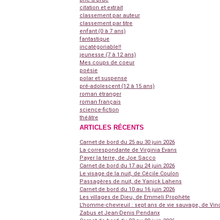
citation et extrait
classement par auteur
classement par titre
enfant (0 à 7 ans)
fantastique
incatégoriable!!
jeunesse (7 à 12 ans)
Mes coups de coeur
poésie
polar et suspense
pré-adolescent (12 à 15 ans)
roman étranger
roman français
science-fiction
théâtre
ARTICLES RÉCENTS
Carnet de bord du 25 au 30 juin 2026
La correspondante de Virginia Evans
Payer la terre, de Joe Sacco
Carnet de bord du 17 au 24 juin 2026
Le visage de la nuit, de Cécile Coulon
Passagères de nuit, de Yanick Lahens
Carnet de bord du 10 au 16 juin 2026
Les villages de Dieu, de Emmeli Prophète
L'homme-chevreuil : sept ans de vie sauvage, de Vin
Zabus et Jean-Denis Pendanx