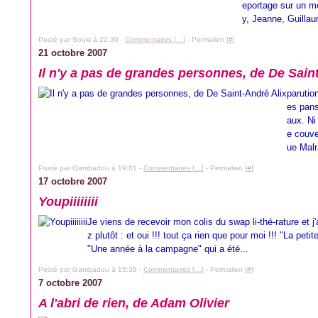
eportage sur un mé
y, Jeanne, Guillau
Posté par Souki à 22:30 -
Commentaires [
…
]
- Permalien [
#
]
21 octobre 2007
Il n'y a pas de grandes personnes, de De Sain
parutio
es pans
aux. Ni
e couve
ue Malr
Posté par Gambadou à 19:01 -
Commentaires [
…
]
- Permalien [
#
]
17 octobre 2007
Youpiiiiiiii
Je viens de recevoir mon colis du swap li-thé-rature et j
z plutôt : et oui !!! tout ça rien que pour moi !!! "La pe
"Une année à la campagne" qui a été...
Posté par Gambadou à 15:39 -
Commentaires [
…
]
- Permalien [
#
]
7 octobre 2007
A l'abri de rien, de Adam Olivier