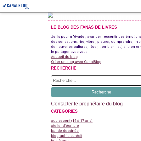
LE BLOG DES FANAS DE LIVRES
Je lis pour m'évader, avancer, ressentir des émotions
des sensations, rire, vibrer, pleurer, comprendre, m'o
de nouvelles cultures, rêver, trembler... et j'ai bien en
le partager avec vous.
Accueil du blog
Créer un blog avec CanalBlog
RECHERCHE
Contacter le propriétaire du blog
CATEGORIES
adolescent (14 à 17 ans)
atelier d'écriture
bande dessinée
biographie et récit
bric à brac