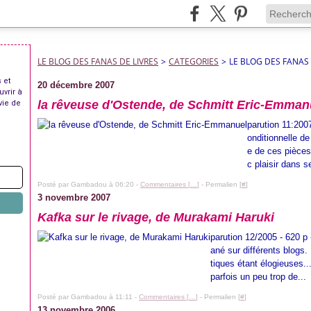
LE BLOG DES FANAS DE LIVRES
>
CATEGORIES
>
LE BLOG DES FANAS 
 et
20 décembre 2007
uvrir à
la rêveuse d'Ostende, de Schmitt Eric-Emman
vie de
parution 11:2007
onditionnelle de
e de ces pièces 
c plaisir dans s
Posté par Gambadou à 06:20 -
Commentaires [
…
]
- Permalien [
#
]
3 novembre 2007
Kafka sur le rivage, de Murakami Haruki
parution 12/2005 - 620 p 
ané sur différents blogs.
tiques étant élogieuses..
parfois un peu trop de...
Posté par Gambadou à 11:11 -
Commentaires [
…
]
- Permalien [
#
]
13 novembre 2006