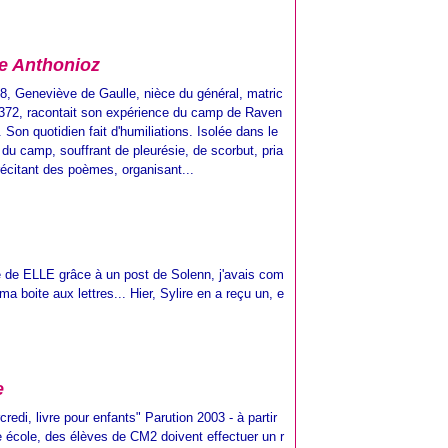
le Anthonioz
8, Geneviève de Gaulle, nièce du général, matric
 372, racontait son expérience du camp de Raven
 Son quotidien fait d'humiliations. Isolée dans le
du camp, souffrant de pleurésie, de scorbut, pria
récitant des poèmes, organisant...
 site de ELLE grâce à un post de Solenn, j'avais com
a boite aux lettres... Hier, Sylire en a reçu un, e
e
redi, livre pour enfants" Parution 2003 - à partir
 école, des élèves de CM2 doivent effectuer un r