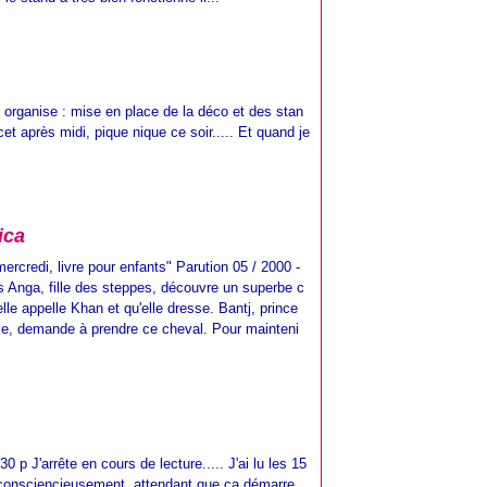
n organise : mise en place de la déco et des stan
cet après midi, pique nique ce soir..... Et quand je
ica
mercredi, livre pour enfants" Parution 05 / 2000 -
ns Anga, fille des steppes, découvre un superbe c
lle appelle Khan et qu'elle dresse. Bantj, prince
le, demande à prendre ce cheval. Pour mainteni
0 p J'arrête en cours de lecture..... J'ai lu les 15
consciencieusement, attendant que ça démarre...