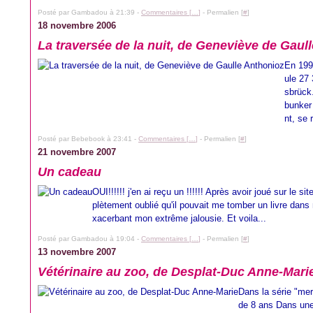
Posté par Gambadou à 21:39 -
Commentaires [
…
]
- Permalien [
#
]
18 novembre 2006
La traversée de la nuit, de Geneviève de Gaul
En 199
ule 27
sbrück.
bunker 
nt, se 
Posté par Bebebook à 23:41 -
Commentaires [
…
]
- Permalien [
#
]
21 novembre 2007
Un cadeau
OUI!!!!!! j'en ai reçu un !!!!!! Après avoir joué sur le
plètement oublié qu'il pouvait me tomber un livre dans m
xacerbant mon extrême jalousie. Et voila...
Posté par Gambadou à 19:04 -
Commentaires [
…
]
- Permalien [
#
]
13 novembre 2007
Vétérinaire au zoo, de Desplat-Duc Anne-Mari
Dans la série "merc
de 8 ans Dans une