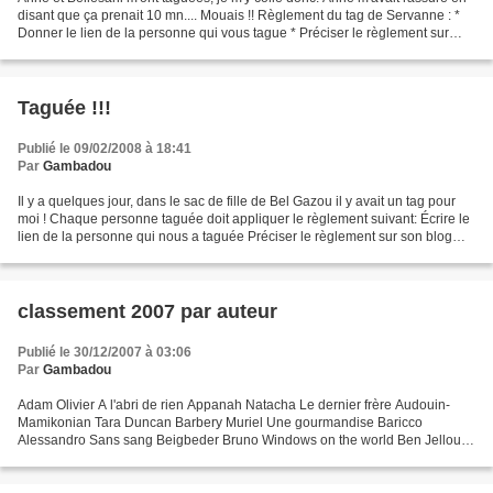
disant que ça prenait 10 mn.... Mouais !! Règlement du tag de Servanne : *
Donner le lien de la personne qui vous tague * Préciser le règlement sur
votre blog * Répondre aux dix...
Taguée !!!
Publié le 09/02/2008 à 18:41
Par
Gambadou
Il y a quelques jour, dans le sac de fille de Bel Gazou il y avait un tag pour
moi ! Chaque personne taguée doit appliquer le règlement suivant: Écrire le
lien de la personne qui nous a taguée Préciser le règlement sur son blog
Mentionner six choses sans...
classement 2007 par auteur
Publié le 30/12/2007 à 03:06
Par
Gambadou
Adam Olivier A l'abri de rien Appanah Natacha Le dernier frère Audouin-
Mamikonian Tara Duncan Barbery Muriel Une gourmandise Baricco
Alessandro Sans sang Beigbeder Bruno Windows on the world Ben Jelloun
Tahar Le racisme expliqué à ma fille Benameur Jeanne...