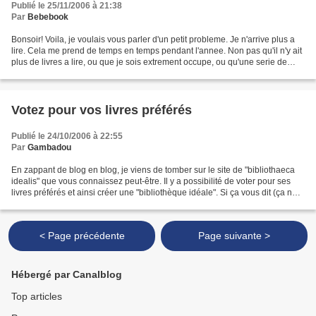
Publié le 25/11/2006 à 21:38
Par
Bebebook
Bonsoir! Voila, je voulais vous parler d'un petit probleme. Je n'arrive plus a
lire. Cela me prend de temps en temps pendant l'annee. Non pas qu'il n'y ait
plus de livres a lire, ou que je sois extrement occupe, ou qu'une serie de
migraines insupportables...
Votez pour vos livres préférés
Publié le 24/10/2006 à 22:55
Par
Gambadou
En zappant de blog en blog, je viens de tomber sur le site de "bibliothaeca
idealis" que vous connaissez peut-être. Il y a possibilité de voter pour ses
livres préférés et ainsi créer une "bibliothèque idéale". Si ça vous dit (ça ne
prend pas très longtemps,...
< Page précédente
Page suivante >
Hébergé par Canalblog
Top articles