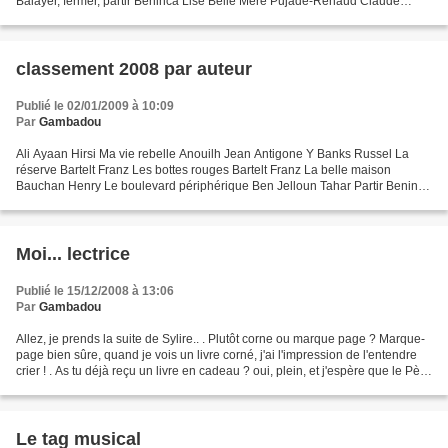
Balayer, fermer, partir Benincà Lise Belle Mère Pujade-Renaud Claude
Cartographie des nuages Mitchell David...
classement 2008 par auteur
Publié le 02/01/2009 à 10:09
Par
Gambadou
Ali Ayaan Hirsi Ma vie rebelle Anouilh Jean Antigone Y Banks Russel La
réserve Bartelt Franz Les bottes rouges Bartelt Franz La belle maison
Bauchan Henry Le boulevard périphérique Ben Jelloun Tahar Partir Benincà
Lise Balayer, fermer, partir Berr Hélène...
Moi... lectrice
Publié le 15/12/2008 à 13:06
Par
Gambadou
Allez, je prends la suite de Sylire.. . Plutôt corne ou marque page ? Marque-
page bien sûre, quand je vois un livre corné, j'ai l'impression de l'entendre
crier ! . As tu déjà reçu un livre en cadeau ? oui, plein, et j'espère que le Père
Noël va m'en...
Le tag musical