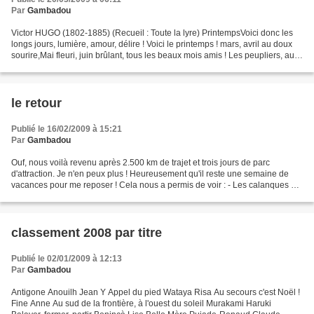
Par
Gambadou
Victor HUGO (1802-1885) (Recueil : Toute la lyre) PrintempsVoici donc les
longs jours, lumière, amour, délire ! Voici le printemps ! mars, avril au doux
sourire,Mai fleuri, juin brûlant, tous les beaux mois amis ! Les peupliers, au
bord des fleuves endormis,Se...
le retour
Publié le 16/02/2009 à 15:21
Par
Gambadou
Ouf, nous voilà revenu après 2.500 km de trajet et trois jours de parc
d'attraction. Je n'en peux plus ! Heureusement qu'il reste une semaine de
vacances pour me reposer ! Cela nous a permis de voir : - Les calanques de
Marseille sous le mistral (heureusement...
classement 2008 par titre
Publié le 02/01/2009 à 12:13
Par
Gambadou
Antigone Anouilh Jean Y Appel du pied Wataya Risa Au secours c'est Noël !
Fine Anne Au sud de la frontière, à l'ouest du soleil Murakami Haruki