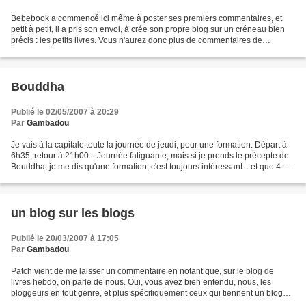
Bebebook a commencé ici même à poster ses premiers commentaires, et
petit à petit, il a pris son envol, à crée son propre blog sur un créneau bien
précis : les petits livres. Vous n'aurez donc plus de commentaires de
Bebebook ici, pour le retrouver, il...
Bouddha
Publié le 02/05/2007 à 20:29
Par
Gambadou
Je vais à la capitale toute la journée de jeudi, pour une formation. Départ à
6h35, retour à 21h00... Journée fatiguante, mais si je prends le précepte de
Bouddha, je me dis qu'une formation, c'est toujours intéressant... et que 4 h
de train, ça va me...
un blog sur les blogs
Publié le 20/03/2007 à 17:05
Par
Gambadou
Patch vient de me laisser un commentaire en notant que, sur le blog de
livres hebdo, on parle de nous. Oui, vous avez bien entendu, nous, les
bloggeurs en tout genre, et plus spécifiquement ceux qui tiennent un blog
sur les livres... on y cite Cathulu,...