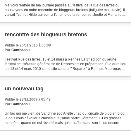
Me voici rentrée de ma journée passée au festival de la rue des livres ou
nous avons eu notre rencontre de bloggeurs bretons (fatiguée mais ravie). Il
y avait Yvon et Hilde qui sont à l'origine de la rencontre, Joelle et Florian que
j'avais déjà rencontré...
rencontre des blogueurs bretons
Publié le 25/01/2010 à 05:08
Par
Gambadou
Festival Rue des livres, 13 et 14 mars à Rennes La 3° édition du jeune
festival de littérature généraliste de Rennes est en préparation. Elle aura lieu
les 13 et 14 mars 2010 sur le site culturel " Ropartz " à Rennes-Maurepas.
Comme en 2009, une centaine...
un nouveau tag
Publié le 28/11/2009 à 05:49
Par
Gambadou
Un tag qui me vient de Sandrine et d'Aifelle . Tag qui circule de blog en blog :
je dois vous dévoiler 7 choses que j'aime particulièrement. 1. Les grasses
matinées, quand on est réveillé mais qu'on traîne dans son lit, ou encore
quand, après le petit...