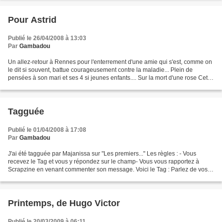
Pour Astrid
Publié le 26/04/2008 à 13:03
Par
Gambadou
Un allez-retour à Rennes pour l'enterrement d'une amie qui s'est, comme on
le dit si souvent, battue courageusement contre la maladie... Plein de
pensées à son mari et ses 4 si jeunes enfants.... Sur la mort d'une rose Cette
rose qui meurt dans un vase...
Tagguée
Publié le 01/04/2008 à 17:08
Par
Gambadou
J'ai été tagguée par Majanissa sur "Les premiers..." Les règles : - Vous
recevez le Tag et vous y répondez sur le champ- Vous vous rapportez à
Scrapzine en venant commenter son message. Voici le Tag : Parlez de vos
premiers ... - Job : à la direction...
Printemps, de Hugo Victor
Publié le 20/03/2009 à 06:11