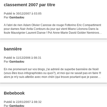
classement 2007 par titre
Publié le 30/12/2007 à 03:05
Par
Gambadou
A l'abri de rien Adam Olivier Caresse de rouge Fottorino Eric Compartiment
pour dames Nair Anita Contours du jour qui vient Miano Léonora Dans la
foule Mauvignier Laurent Danse ! Pol Anne-Marie David Golder Nemirovsky
Irène Des fleurs pour Algernon Keyes...
bannière
Publié le 11/12/2006 à 08:31
Par
Gambadou
En me promenant sur vos blogs, j'ai admiré de superbe bannière de Noël
(vous êtes tous infographistes ou quoi?), et moi qui ne savait pas en faire !!!
alors je m'y suis attelée avec mon chéri (qui trouve pourtant que je passe
trop de temps sur l'ordi)....
Bebebook
Publié le 22/01/2007 à 08:32
Par
Gambadou