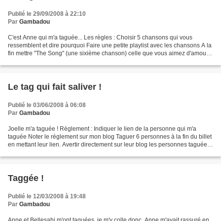
Publié le 29/09/2008 à 22:10
Par
Gambadou
C'est Anne qui m'a taguée... Les règles : Choisir 5 chansons qui vous
ressemblent et dire pourquoi Faire une petite playlist avec les chansons A la
fin mettre "The Song" (une sixième chanson) celle que vous aimez d'amour,
que jamais plus vous ne vivrez...
Le tag qui fait saliver !
Publié le 03/06/2008 à 06:08
Par
Gambadou
Joelle m'a taguée ! Règlement : Indiquer le lien de la personne qui m'a
taguée Noter le règlement sur mon blog Taguer 6 personnes à la fin du billet
en mettant leur lien. Avertir directement sur leur blog les personnes taguées.
Un aliment ou un produit...
Taggée !
Publié le 12/03/2008 à 19:48
Par
Gambadou
Anne et Bellesahi m'ont taguées, je m'y colle donc. Anne m'avait rassuré en