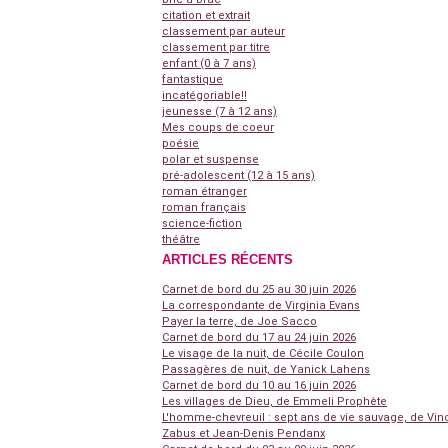
citation et extrait
classement par auteur
classement par titre
enfant (0 à 7 ans)
fantastique
incatégoriable!!
jeunesse (7 à 12 ans)
Mes coups de coeur
poésie
polar et suspense
pré-adolescent (12 à 15 ans)
roman étranger
roman français
science-fiction
théâtre
ARTICLES RÉCENTS
Carnet de bord du 25 au 30 juin 2026
La correspondante de Virginia Evans
Payer la terre, de Joe Sacco
Carnet de bord du 17 au 24 juin 2026
Le visage de la nuit, de Cécile Coulon
Passagères de nuit, de Yanick Lahens
Carnet de bord du 10 au 16 juin 2026
Les villages de Dieu, de Emmeli Prophète
L'homme-chevreuil : sept ans de vie sauvage, de Vin
Zabus et Jean-Denis Pendanx