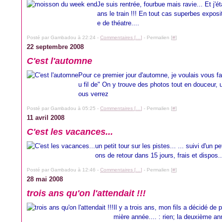
Je suis rentrée, fourbue mais ravie... Et j'ét
ans le train !!! En tout cas superbes expo
e de théatre....
Posté par Gambadou à 22:24 -
Commentaires [
…
]
- Permalien [
#
]
22 septembre 2008
C'est l'automne
Pour ce premier jour d'automne, je voulais vous faire
u fil de" On y trouve des photos tout en douceur, u
ous verrez
Posté par Gambadou à 05:25 -
Commentaires [
…
]
- Permalien [
#
]
11 avril 2008
C'est les vacances...
un petit tour sur les pistes... ... suivi d'un p
ons de retour dans 15 jours, frais et dispos..
Posté par Gambadou à 12:46 -
Commentaires [
…
]
- Permalien [
#
]
28 mai 2008
trois ans qu'on l'attendait !!!
Il y a trois ans, mon fils a décidé de 
mière année.... : rien; la deuxième ann