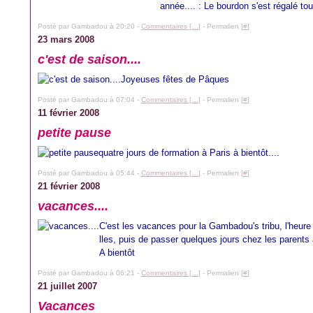
année.... : Le bourdon s'est régalé tout 
Posté par Gambadou à 20:20 -
Commentaires [
…
]
- Permalien [
#
]
23 mars 2008
c'est de saison....
Joyeuses fêtes de Pâques
Posté par Gambadou à 07:04 -
Commentaires [
…
]
- Permalien [
#
]
11 février 2008
petite pause
quatre jours de formation à Paris à bientôt....
Posté par Gambadou à 05:44 -
Commentaires [
…
]
- Permalien [
#
]
21 février 2008
vacances....
C'est les vacances pour la Gambadou's tribu, l'heure 
lles, puis de passer quelques jours chez les parents 
A bientôt
Posté par Gambadou à 06:21 -
Commentaires [
…
]
- Permalien [
#
]
21 juillet 2007
Vacances