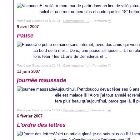
Et voilà, à mon tour de partir dans un lieu de villégiatu
soleil et une mer un peu plus chaude que les 18° bretons
Posté par Gambadou à 04:24 -
Commentaires [
…
]
- Permalien [
#
]
9 avril 2007
Pause
Une petite semaine sans internet, avec des amis qui vien
au bord de la mer... Donc, une pause s'impose ... Et en pl
lons fêter ! les 11 ans de Demiderus et...
Posté par Gambadou à 20:48 -
Commentaires [
…
]
- Permalien [
#
]
13 juin 2007
journée maussade
Aujourd'hui, Petitdoudou devait fêter ses 6 ans
elle est malade !!!! Alors j'ai tout annulé et r
fera plus beau qu'aujourd'hui, parce que là, il pl
Posté par Gambadou à 11:53 -
Commentaires [
…
]
- Permalien [
#
]
6 février 2007
L'ordre des lettres
Voici un article glané je ne sais plus ou !!!! In
s loups à s'appliquer pour l'orthographe !!!!