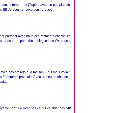
re sans internet... et j'éspère avec un peu plus de
 !!!! Je vous retrouve vers le 5 août....
nent partager avec nous ces moments ensoleillés
us, dans cette parenthèse bloguesque (?), nous al
 avec ses ami(e)s à la maison... oui mais voilà :
emis à mercredi prochain. Avec un peu de chance, il
eut...
croyable non? Ce n'est pas ça qui va aider nos p'tit