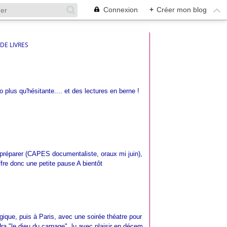
Connexion
+
Créer mon blog
DE LIVRES
 plus qu'hésitante.... et des lectures en berne !
 préparer (CAPES documentaliste, oraux mi juin),
offre donc une petite pause A bientôt
lgique, puis à Paris, avec une soirée théatre pour
ra "le dieu du carnage", lu avec plaisir en décem