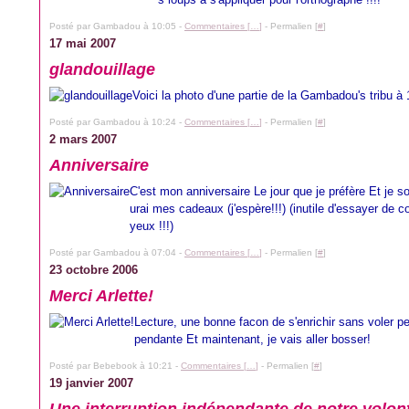
Posté par Gambadou à 10:05 -
Commentaires [
…
]
- Permalien [
#
]
17 mai 2007
glandouillage
Voici la photo d'une partie de la Gambadou's tribu à
Posté par Gambadou à 10:24 -
Commentaires [
…
]
- Permalien [
#
]
2 mars 2007
Anniversaire
C'est mon anniversaire Le jour que je préfère Et je s
urai mes cadeaux (j'espère!!!) (inutile d'essayer de 
yeux !!!)
Posté par Gambadou à 07:04 -
Commentaires [
…
]
- Permalien [
#
]
23 octobre 2006
Merci Arlette!
Lecture, une bonne facon de s'enrichir sans voler pe
pendante Et maintenant, je vais aller bosser!
Posté par Bebebook à 10:21 -
Commentaires [
…
]
- Permalien [
#
]
19 janvier 2007