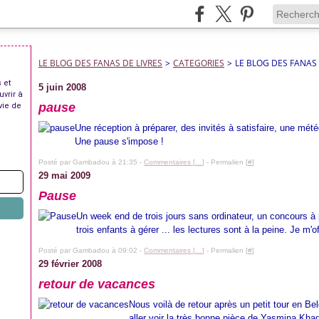
LE BLOG DES FANAS DE LIVRES
>
CATEGORIES
>
LE BLOG DES FANAS 
 et
5 juin 2008
uvrir à
pause
vie de
Une réception à préparer, des invités à satisfaire, une météo
Une pause s'impose !
Posté par Gambadou à 21:35 -
Commentaires [
…
]
- Permalien [
#
]
29 mai 2009
Pause
Un week end de trois jours sans ordinateur, un concours à
trois enfants à gérer ... les lectures sont à la peine. Je m'
Posté par Gambadou à 09:02 -
Commentaires [
…
]
- Permalien [
#
]
29 février 2008
retour de vacances
Nous voilà de retour après un petit tour en Be
aller voir la très bonne pièce de Yasmina Khad