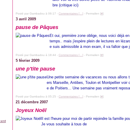
bre (critique ici)
Posté par Gambadou à 06:17 -
Commentaires [
…
]
- Permalien [
#
]
3 avril 2009
pause de Pâques
Et oui, première zone oblige, nous voici déjà 
temps.. mais j'espère plein de lectures en lézar
e suis admissible à mon exam, il va falloir que 
Posté par Gambadou à 18:44 -
Commentaires [
…
]
- Permalien [
#
]
5 février 2009
une p'tite pause
Une petite semaine de vacances ou nous allons tr
ers Marseille, Antibes, Toulon et Montpellier voir
e de Poitiers... Une semaine pas vraiment reposa
Posté par Gambadou à 05:25 -
Commentaires [
…
]
- Permalien [
#
]
21 décembre 2007
Joyeux Noël
Il est l'heure pour moi de partir rejoindre la famille 
cent
Je vous souhaite à tous de