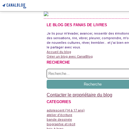
LE BLOG DES FANAS DE LIVRES
Je lis pour m'évader, avancer, ressentir des émotions
des sensations, rire, vibrer, pleurer, comprendre, m'o
de nouvelles cultures, rêver, trembler... et j'ai bien en
le partager avec vous.
Accueil du blog
Créer un blog avec CanalBlog
RECHERCHE
Contacter le propriétaire du blog
CATEGORIES
adolescent (14 à 17 ans)
atelier d'écriture
bande dessinée
biographie et récit
bric à brac