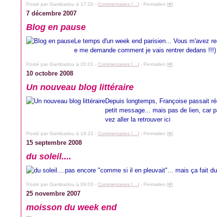
Posté par Gambadou à 17:20 -
Commentaires [
…
]
- Permalien [
#
]
7 décembre 2007
Blog en pause
Le temps d'un week end parisien... Vous m'avez rec
e me demande comment je vais rentrer dedans !!!)
Posté par Gambadou à 20:01 -
Commentaires [
…
]
- Permalien [
#
]
10 octobre 2008
Un nouveau blog littéraire
Depuis longtemps, Françoise passait rég
petit message... mais pas de lien, car p
vez aller la retrouver ici
Posté par Gambadou à 19:22 -
Commentaires [
…
]
- Permalien [
#
]
15 septembre 2008
du soleil....
pas encore "comme si il en pleuvait"... mais ça fait du
Posté par Gambadou à 09:03 -
Commentaires [
…
]
- Permalien [
#
]
25 novembre 2007
moisson du week end