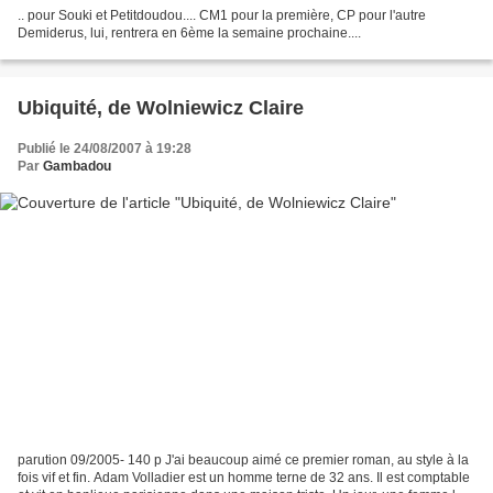
.. pour Souki et Petitdoudou.... CM1 pour la première, CP pour l'autre
Demiderus, lui, rentrera en 6ème la semaine prochaine....
Ubiquité, de Wolniewicz Claire
Publié le 24/08/2007 à 19:28
Par
Gambadou
parution 09/2005- 140 p J'ai beaucoup aimé ce premier roman, au style à la
fois vif et fin. Adam Volladier est un homme terne de 32 ans. Il est comptable