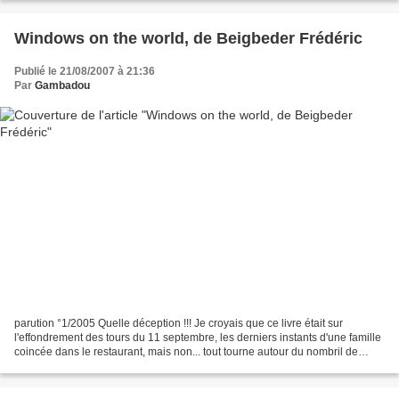
Windows on the world, de Beigbeder Frédéric
Publié le 21/08/2007 à 21:36
Par
Gambadou
parution °1/2005 Quelle déception !!! Je croyais que ce livre était sur
l'effondrement des tours du 11 septembre, les derniers instants d'une famille
coincée dans le restaurant, mais non... tout tourne autour du nombril de
l'auteur. Il s'apitoie sur lui...