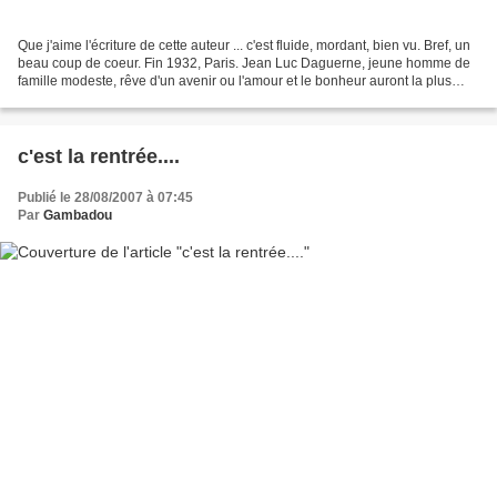
Que j'aime l'écriture de cette auteur ... c'est fluide, mordant, bien vu. Bref, un
beau coup de coeur. Fin 1932, Paris. Jean Luc Daguerne, jeune homme de
famille modeste, rêve d'un avenir ou l'amour et le bonheur auront la plus
belle part. Mais son amour...
c'est la rentrée....
Publié le 28/08/2007 à 07:45
Par
Gambadou