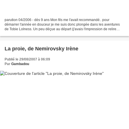
parution 04/2006 - dès 9 ans Mon fils me l'avait recommandé.. pour
démarrer l'année en douceur je me suis donc plongée dans les aventures
de Tobie Lolness. Un peu déçue au départ (j'avais l'impression de relire
Arthur et les Minimoys), je me suis peu...
La proie, de Nemirovsky Irène
Publié le 29/08/2007 à 06:09
Par
Gambadou