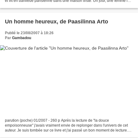
et vit en banlieue parisienne dans une maison triste. Un jour, une femme le
prend pour un autre dans...
Un homme heureux, de Paasilinna Arto
Publié le 23/08/2007 à 18:26
Par
Gambadou
parution (poche) 01/2007 - 260 p Après la lecture de "la douce
empoisonneuse" j'avais vraiment envie de replonger dans l'univers de cet
auteur. Je suis tombée sur ce livre et j'ai passé un bon moment de lecture.
L'ingénieur Jaatinen arrive dans un petit...