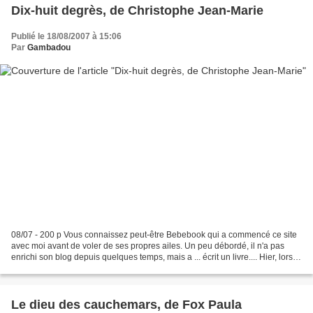
Dix-huit degrès, de Christophe Jean-Marie
Publié le 18/08/2007 à 15:06
Par
Gambadou
08/07 - 200 p Vous connaissez peut-être Bebebook qui a commencé ce site
avec moi avant de voler de ses propres ailes. Un peu débordé, il n'a pas
enrichi son blog depuis quelques temps, mais a ... écrit un livre.... Hier, lors
d'un dîner, il est arrivé...
Le dieu des cauchemars, de Fox Paula