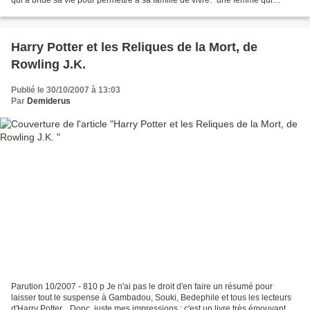
qui a bridé sa vie pour permettre à sa famille de vivre. "une femme qui
sacrifiait sa vie et son amour...
Harry Potter et les Reliques de la Mort, de
Rowling J.K.
Publié le 30/10/2007 à 13:03
Par
Demiderus
Parution 10/2007 - 810 p Je n'ai pas le droit d'en faire un résumé pour
laisser tout le suspense à Gambadou, Souki, Bedephile et tous les lecteurs
d'Harry Potter... Donc, juste mes impressions : c'est un livre très émouvant.