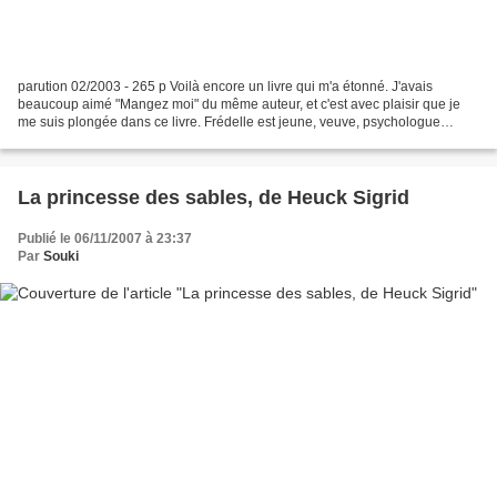
parution 02/2003 - 265 p Voilà encore un livre qui m'a étonné. J'avais
beaucoup aimé "Mangez moi" du même auteur, et c'est avec plaisir que je
me suis plongée dans ce livre. Frédelle est jeune, veuve, psychologue
scolaire et très fragile. Elle vit seule...
La princesse des sables, de Heuck Sigrid
Publié le 06/11/2007 à 23:37
Par
Souki