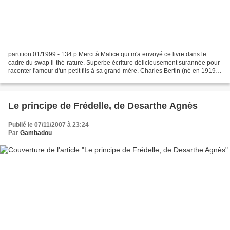
parution 01/1999 - 134 p Merci à Malice qui m'a envoyé ce livre dans le
cadre du swap li-thé-rature. Superbe écriture délicieusement surannée pour
raconter l'amour d'un petit fils à sa grand-mère. Charles Bertin (né en 1919)
nous fait le récit des vacances...
Le principe de Frédelle, de Desarthe Agnès
Publié le 07/11/2007 à 23:24
Par
Gambadou