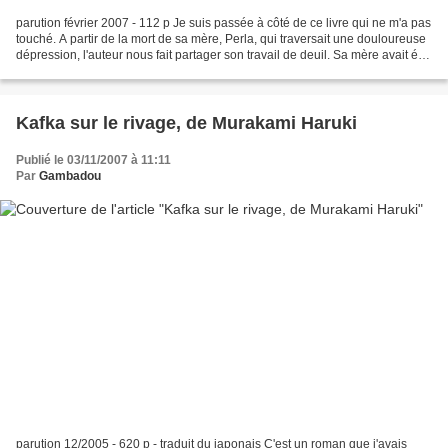
parution février 2007 - 112 p Je suis passée à côté de ce livre qui ne m'a pas
touché. A partir de la mort de sa mère, Perla, qui traversait une douloureuse
dépression, l'auteur nous fait partager son travail de deuil. Sa mère avait été
déportée pendant...
Kafka sur le rivage, de Murakami Haruki
Publié le 03/11/2007 à 11:11
Par
Gambadou
parution 12/2005 - 620 p - traduit du japonais C'est un roman que j'avais