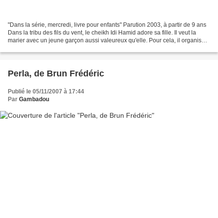
"Dans la série, mercredi, livre pour enfants" Parution 2003, à partir de 9 ans
Dans la tribu des fils du vent, le cheikh Idi Hamid adore sa fille. Il veut la
marier avec un jeune garçon aussi valeureux qu'elle. Pour cela, il organise
trois défis auxquels...
Perla, de Brun Frédéric
Publié le 05/11/2007 à 17:44
Par
Gambadou