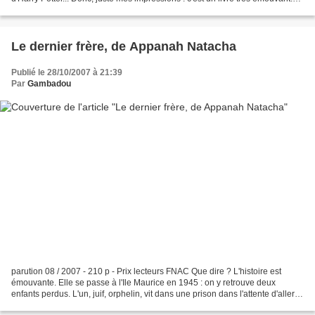
Harry est dans le pétrin (comme...
Le dernier frère, de Appanah Natacha
Publié le 28/10/2007 à 21:39
Par
Gambadou
parution 08 / 2007 - 210 p - Prix lecteurs FNAC Que dire ? L'histoire est
émouvante. Elle se passe à l'Ile Maurice en 1945 : on y retrouve deux
enfants perdus. L'un, juif, orphelin, vit dans une prison dans l'attente d'aller
en terre promise. L'autre,...