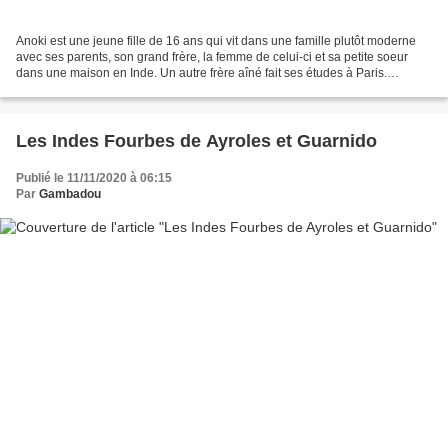
Anoki est une jeune fille de 16 ans qui vit dans une famille plutôt moderne
avec ses parents, son grand frère, la femme de celui-ci et sa petite soeur
dans une maison en Inde. Un autre frère aîné fait ses études à Paris.
Brillante à l'école, elle rêve...
Les Indes Fourbes de Ayroles et Guarnido
Publié le 11/11/2020 à 06:15
Par
Gambadou