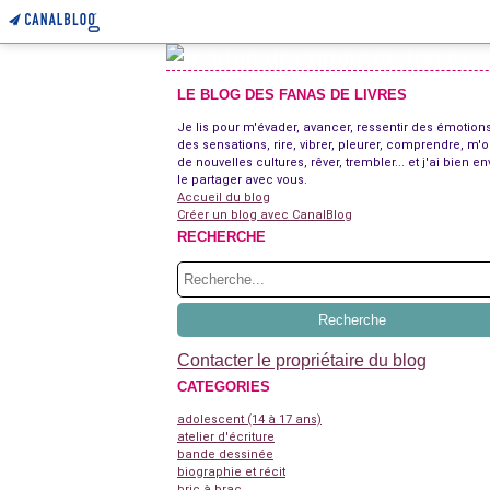
LE BLOG DES FANAS DE LIVRES
Je lis pour m'évader, avancer, ressentir des émotions
des sensations, rire, vibrer, pleurer, comprendre, m'o
de nouvelles cultures, rêver, trembler... et j'ai bien en
le partager avec vous.
Accueil du blog
Créer un blog avec CanalBlog
RECHERCHE
Contacter le propriétaire du blog
CATEGORIES
adolescent (14 à 17 ans)
atelier d'écriture
bande dessinée
biographie et récit
bric à brac