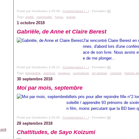
Posté par Gambadou à 05:48 -
Commentaires [
…
]
- Permalien [
#
]
Tags:
amitié
,
marginalité
,
fugue
,
poésie
1 octobre 2018
Gabriële, de Anne et Claire Berest
J'ai rencontré Claire Berest en
nnes, d'abord lors d'une confér
ace de son livre. Nous avons e
e de me plonger...
Posté par Gambadou à 06:12 -
Commentaires [
…
]
- Permalien [
#
]
Tags:
biographie
,
peinture
,
musique
,
surréalisme
,
art abstrait
,
cubisme
,
histoire de
30 septembre 2018
Moi par mois, septembre
billets pris pour aller rejoindre fille n°2
soleillé / apprendre 93 prénoms de sixiè
n film, moins percutant que la BD bien qu
Posté par Gambadou à 05:45 -
Commentaires [
…
]
- Permalien [
#
]
28 septembre 2018
cent
Chattitudes, de Sayo Koizumi