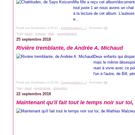
Ma fille a reçu cet album/documenta
tout juste 1 an nous avons un cha
à la lecture de cet album. L'auteure
e...
Posté par Gambadou à 05:21 -
Commentaires [
…
]
- Permalien [
#
]
Tags:
japon
,
humour
,
chat
,
comportement
25 septembre 2018
Rivière tremblante, de Andrée A. Michaud
Deux enfants qui dispar
mais le même désespoir
nuer à vivre avec ce po
l'un à l'autre, de Bill, pè
Posté par Gambadou à 03:39 -
Commentaires [
…
]
- Permalien [
#
]
Tags:
deuil
,
psychologie
,
disparition
22 septembre 2018
Maintenant qu'il fait tout le temps noir sur toi