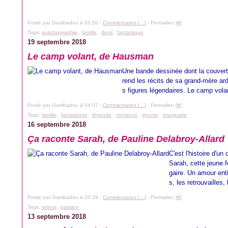
Posté par Gambadou à 03:50 -
Commentaires [
…
]
- Permalien [
#
]
Tags:
autobiographie
,
famille
,
deuil
,
fantastique
19 septembre 2018
Le camp volant, de Hausman
Une bande dessinée dont la couverture
rend les récits de sa grand-mère ar
s figures légendaires. Le camp vola
Posté par Gambadou à 04:07 -
Commentaires [
…
]
- Permalien [
#
]
Tags:
famille
,
fantastique
,
légende
,
croyance
,
gnome
,
imaginaire
16 septembre 2018
Ça raconte Sarah, de Pauline Delabroy-Allard
C'est l'histoire d'u
Sarah, cette jeune 
gaire. Un amour enti
s, les retrouvailles,
Posté par Gambadou à 03:29 -
Commentaires [
…
]
- Permalien [
#
]
Tags:
amour
,
passion
13 septembre 2018