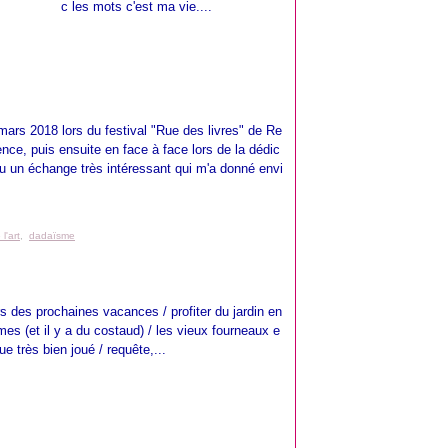
c les mots c'est ma vie....
 mars 2018 lors du festival "Rue des livres" de Re
ence, puis ensuite en face à face lors de la dédic
u un échange très intéressant qui m'a donné envi
 l'art
,
dadaïsme
 lors des prochaines vacances / profiter du jardin en
mes (et il y a du costaud) / les vieux fourneaux e
e très bien joué / requête,...