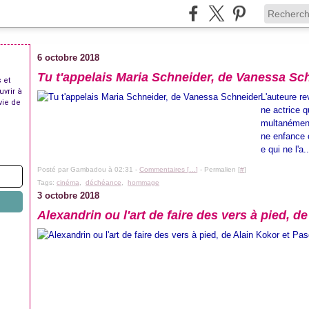
6 octobre 2018
Tu t'appelais Maria Schneider, de Vanessa Sc
 et
uvrir à
L'auteure re
vie de
ne actrice q
multanément
ne enfance 
e qui ne l'a..
Posté par Gambadou à 02:31 -
Commentaires [
…
]
- Permalien [
#
]
Tags:
cinéma
,
déchéance
,
hommage
3 octobre 2018
Alexandrin ou l'art de faire des vers à pied, d