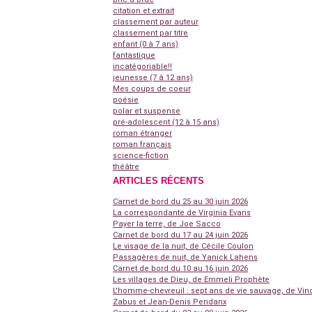
citation et extrait
classement par auteur
classement par titre
enfant (0 à 7 ans)
fantastique
incatégoriable!!
jeunesse (7 à 12 ans)
Mes coups de coeur
poésie
polar et suspense
pré-adolescent (12 à 15 ans)
roman étranger
roman français
science-fiction
théâtre
ARTICLES RÉCENTS
Carnet de bord du 25 au 30 juin 2026
La correspondante de Virginia Evans
Payer la terre, de Joe Sacco
Carnet de bord du 17 au 24 juin 2026
Le visage de la nuit, de Cécile Coulon
Passagères de nuit, de Yanick Lahens
Carnet de bord du 10 au 16 juin 2026
Les villages de Dieu, de Emmeli Prophète
L'homme-chevreuil : sept ans de vie sauvage, de Vin
Zabus et Jean-Denis Pendanx