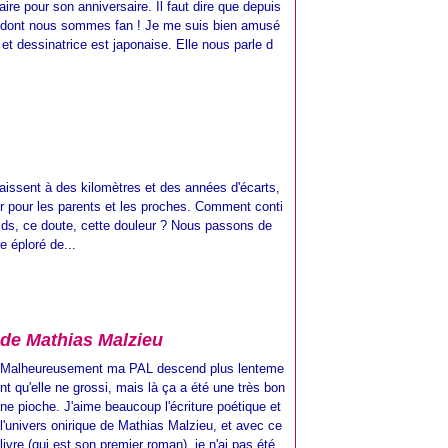
ire pour son anniversaire. Il faut dire que depuis
t dont nous sommes fan ! Je me suis bien amusé
 et dessinatrice est japonaise. Elle nous parle d
aissent à des kilomètres et des années d'écarts,
 pour les parents et les proches. Comment conti
ids, ce doute, cette douleur ? Nous passons de
re éploré de...
, de Mathias Malzieu
Malheureusement ma PAL descend plus lenteme
nt qu'elle ne grossi, mais là ça a été une très bon
ne pioche. J'aime beaucoup l'écriture poétique et
l'univers onirique de Mathias Malzieu, et avec ce
livre (qui est son premier roman), je n'ai pas été