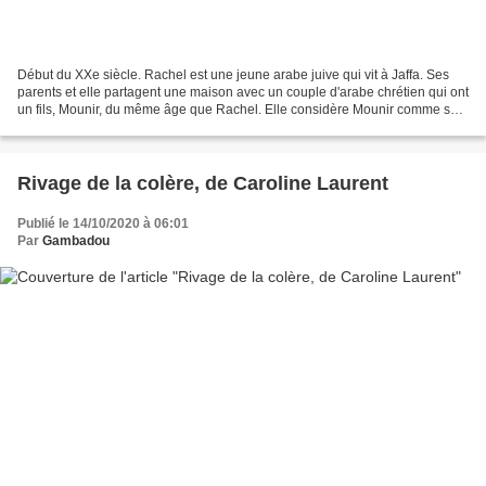
Début du XXe siècle. Rachel est une jeune arabe juive qui vit à Jaffa. Ses
parents et elle partagent une maison avec un couple d'arabe chrétien qui ont
un fils, Mounir, du même âge que Rachel. Elle considère Mounir comme son
frère. A cette époque, les...
Rivage de la colère, de Caroline Laurent
Publié le 14/10/2020 à 06:01
Par
Gambadou