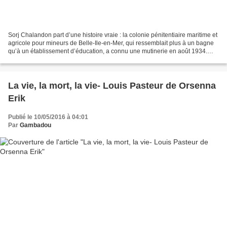
Sorj Chalandon part d’une histoire vraie : la colonie pénitentiaire maritime et
agricole pour mineurs de Belle-Ile-en-Mer, qui ressemblait plus à un bagne
qu’à un établissement d’éducation, a connu une mutinerie en août 1934.
Cinquante-six colons se sont...
La vie, la mort, la vie- Louis Pasteur de Orsenna
Erik
Publié le 10/05/2016 à 04:01
Par
Gambadou