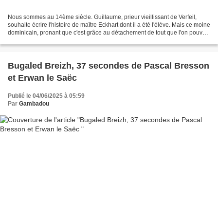
Nous sommes au 14ème siècle. Guillaume, prieur vieillissant de Verfeil,
souhaite écrire l'histoire de maître Eckhart dont il a été l'élève. Mais ce moine
dominicain, pronant que c'est grâce au détachement de tout que l'on pouvait
trouver Dieu, a été banni...
Bugaled Breizh, 37 secondes de Pascal Bresson
et Erwan le Saëc
Publié le 04/06/2025 à 05:59
Par
Gambadou