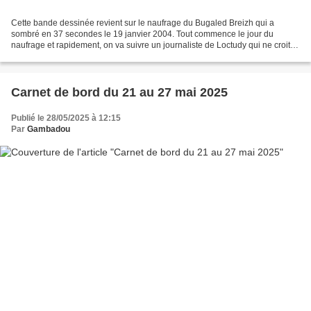
Cette bande dessinée revient sur le naufrage du Bugaled Breizh qui a
sombré en 37 secondes le 19 janvier 2004. Tout commence le jour du
naufrage et rapidement, on va suivre un journaliste de Loctudy qui ne croit
pas à la version d'un accident. Il va essayer...
Carnet de bord du 21 au 27 mai 2025
Publié le 28/05/2025 à 12:15
Par
Gambadou