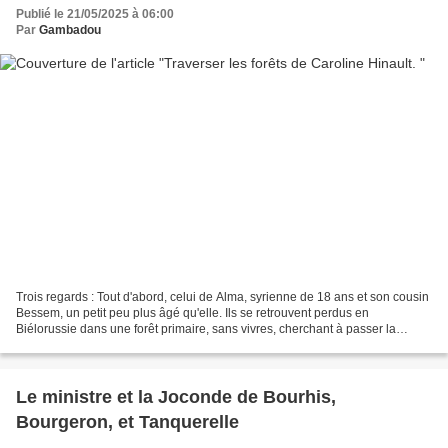
Publié le 21/05/2025 à 06:00
Par
Gambadou
Trois regards : Tout d'abord, celui de Alma, syrienne de 18 ans et son cousin
Bessem, un petit peu plus âgé qu'elle. Ils se retrouvent perdus en
Biélorussie dans une forêt primaire, sans vivres, cherchant à passer la
frontière vers la Pologne. Du côté...
Le ministre et la Joconde de Bourhis,
Bourgeron, et Tanquerelle