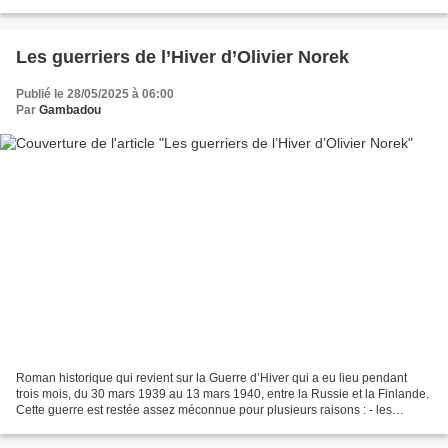
Les guerriers de l’Hiver d’Olivier Norek
Publié le 28/05/2025 à 06:00
Par
Gambadou
Roman historique qui revient sur la Guerre d’Hiver qui a eu lieu pendant
trois mois, du 30 mars 1939 au 13 mars 1940, entre la Russie et la Finlande.
Cette guerre est restée assez méconnue pour plusieurs raisons : - les
européens ne sont pas très fiers...