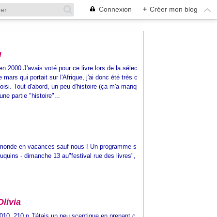
Connexion
+
Créer mon blog
u
n 2000 J'avais voté pour ce livre lors de la sélec
 mars qui portait sur l'Afrique, j'ai donc été très c
hoisi. Tout d'abord, un peu d'histoire (ça m'a manq
une partie "histoire"...
 le monde en vacances sauf nous ! Un programme s
uquins - dimanche 13 au"festival rue des livres",
Olivia
2010, 210 p J'étais un peu sceptique en prenant c