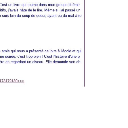
'est un livre qui tourne dans mon groupe littérair
tifs, j'avais hâte de le lire. Même si j'ai passé un
 suis loin du coup de coeur, ayant eu du mal à re
 amie qui nous a présenté ce livre à l'école et qui
une soirée, c'est trop bien ! C'est l'histoire d'une p
mère en regardant un oiseau. Elle demande son ch
178
179
180
>
>>