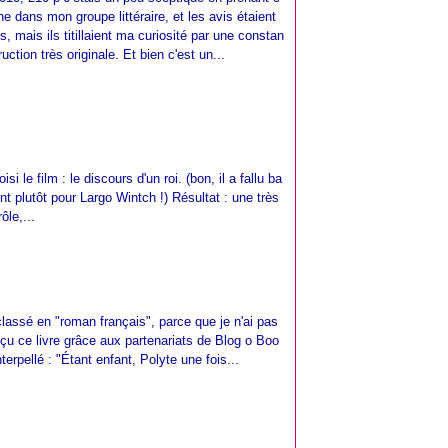
urne dans mon groupe littéraire, et les avis étaient
, mais ils titillaient ma curiosité par une constan
uction très originale. Et bien c'est un...
isi le film : le discours d'un roi. (bon, il a fallu ba
t plutôt pour Largo Wintch !) Résultat : une très
ôle,...
classé en "roman français", parce que je n'ai pas
reçu ce livre grâce aux partenariats de Blog o Boo
terpellé : "Étant enfant, Polyte une fois...