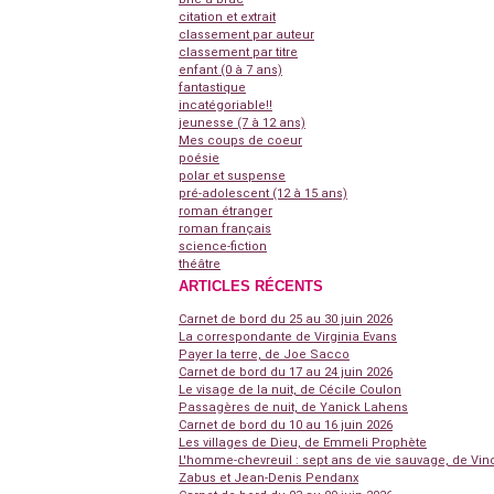
citation et extrait
classement par auteur
classement par titre
enfant (0 à 7 ans)
fantastique
incatégoriable!!
jeunesse (7 à 12 ans)
Mes coups de coeur
poésie
polar et suspense
pré-adolescent (12 à 15 ans)
roman étranger
roman français
science-fiction
théâtre
ARTICLES RÉCENTS
Carnet de bord du 25 au 30 juin 2026
La correspondante de Virginia Evans
Payer la terre, de Joe Sacco
Carnet de bord du 17 au 24 juin 2026
Le visage de la nuit, de Cécile Coulon
Passagères de nuit, de Yanick Lahens
Carnet de bord du 10 au 16 juin 2026
Les villages de Dieu, de Emmeli Prophète
L'homme-chevreuil : sept ans de vie sauvage, de Vin
Zabus et Jean-Denis Pendanx