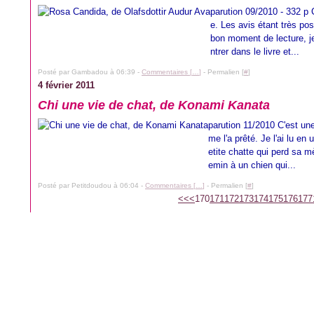
parution 09/2010 - 332 p C
e. Les avis étant très posi
bon moment de lecture, je
ntrer dans le livre et...
Posté par Gambadou à 06:39 -
Commentaires [
…
]
- Permalien [
#
]
4 février 2011
Chi une vie de chat, de Konami Kanata
parution 11/2010 C'est une
me l'a prêté. Je l'ai lu en 
etite chatte qui perd sa 
emin à un chien qui...
Posté par Petitdoudou à 06:04 -
Commentaires [
…
]
- Permalien [
#
]
100
110
120
130
140
150
160
190
200
<<
<
170
171
172
173
174
175
176
177