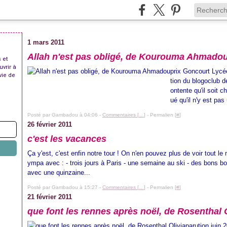
1 mars 2011
Allah n'est pas obligé, de Kourouma Ahmado
 et
uvrir à
prix Goncourt Lycée
vie de
tion du blogoclub de
ontente qu'il soit c
ué qu'il n'y est pas 
Posté par Gambadou à 04:06 -
Commentaires [
…
]
- Permalien [
#
]
26 février 2011
c'est les vacances
Ça y'est, c'est enfin notre tour ! On n'en pouvez plus de voir tout
ympa avec : - trois jours à Paris - une semaine au ski - des bons bo
avec une quinzaine...
Posté par Gambadou à 15:27 -
Commentaires [
…
]
- Permalien [
#
]
21 février 2011
que font les rennes après noël, de Rosenthal 
parution juin 