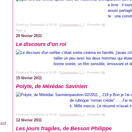
e livre : il to
assez partagés
te : une constr
Posté par Gambadou à 05:08 -
Commentaires [
…
]
- Permalien [
#
]
Tags:
n
20 février 2011
Le discours d'un roi
Hier c'était sortie cinéma en famille, j'avais cho
tailler un peu avec les deux hommes qui étaien
bonne soirée, un film sensible, émouvant et dr
Posté par Gambadou à 11:35 -
Commentaires [
…
]
- Permalien [
#
]
15 février 2011
Polyte, de Mérédac Savinien
parution 02/2011 _ 219 p Bon je l'ai 
de rubrique "roman créole" .... J'ai 
k. Mille mercis. Le résumé m'avait in
Posté par Gambadou à 05:06 -
Commentaires [
…
]
- Permalien [
#
]
12 février 2011
cent
Les jours fragiles, de Besson Philippe