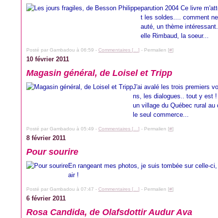
parution 2004 Ce livre m'a
t les soldes.... comment ne 
auté, un thème intéressant..
elle Rimbaud, la soeur...
Posté par Gambadou à 06:59 -
Commentaires [
…
]
- Permalien [
#
]
10 février 2011
Magasin général, de Loisel et Tripp
J'ai avalé les trois premiers 
ns, les dialogues.. tout y est 
un village du Québec rural au
le seul commerce...
Posté par Gambadou à 05:49 -
Commentaires [
…
]
- Permalien [
#
]
8 février 2011
Pour sourire
En rangeant mes photos, je suis tombée sur celle-ci, 
air !
Posté par Gambadou à 07:47 -
Commentaires [
…
]
- Permalien [
#
]
6 février 2011
Rosa Candida, de Olafsdottir Audur Ava