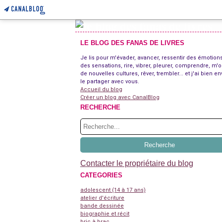
LE BLOG DES FANAS DE LIVRES
Je lis pour m'évader, avancer, ressentir des émotions
des sensations, rire, vibrer, pleurer, comprendre, m'o
de nouvelles cultures, rêver, trembler... et j'ai bien en
le partager avec vous.
Accueil du blog
Créer un blog avec CanalBlog
RECHERCHE
Contacter le propriétaire du blog
CATEGORIES
adolescent (14 à 17 ans)
atelier d'écriture
bande dessinée
biographie et récit
bric à brac