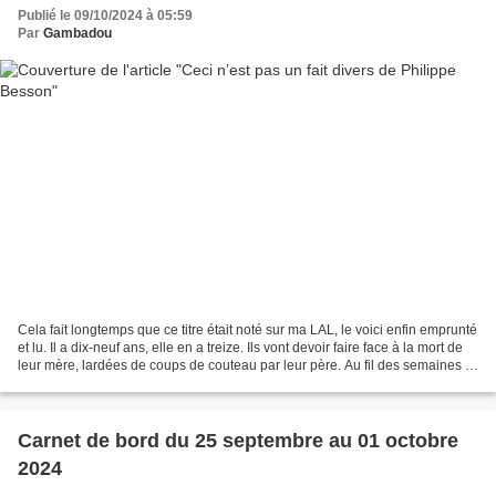
Publié le 09/10/2024 à 05:59
Par
Gambadou
Cela fait longtemps que ce titre était noté sur ma LAL, le voici enfin emprunté
et lu. Il a dix-neuf ans, elle en a treize. Ils vont devoir faire face à la mort de
leur mère, lardées de coups de couteau par leur père. Au fil des semaines et
de l’enquête,...
Carnet de bord du 25 septembre au 01 octobre
2024