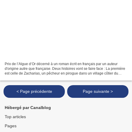
Prix de l’Algue d’Or décerné à un roman écrit en français par un auteur
d'origine autre que française. Deux histoires vont se faire face : La première
est celle de Zacharias, un pêcheur en pirogue dans un village côtier du
Cameroun. Il vit simplement...
< Page précédente
Page suivante >
Hébergé par Canalblog
Top articles
Pages