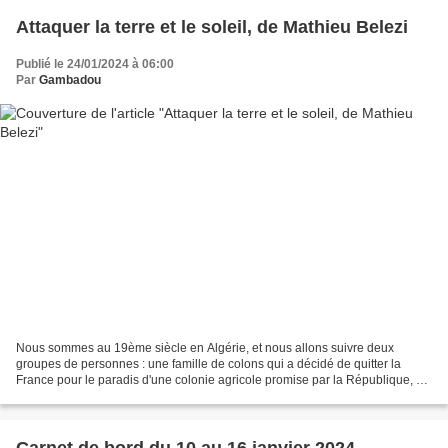
Attaquer la terre et le soleil, de Mathieu Belezi
Publié le 24/01/2024 à 06:00
Par
Gambadou
Nous sommes au 19ème siècle en Algérie, et nous allons suivre deux
groupes de personnes : une famille de colons qui a décidé de quitter la
France pour le paradis d'une colonie agricole promise par la République, et
des soldats Français. Les chapitres...
Carnet de bord du 10 au 16 janvier 2024