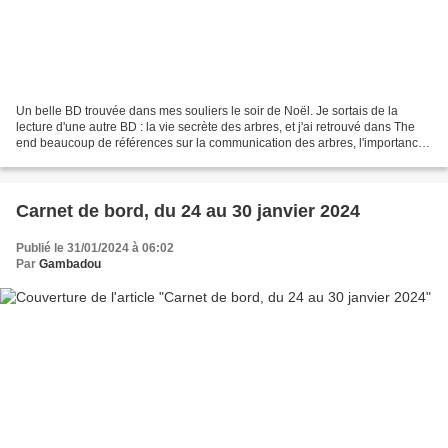
Un belle BD trouvée dans mes souliers le soir de Noël. Je sortais de la
lecture d'une autre BD : la vie secrète des arbres, et j'ai retrouvé dans The
end beaucoup de références sur la communication des arbres, l'importance
du réseau de racines des champignons...
Carnet de bord, du 24 au 30 janvier 2024
Publié le 31/01/2024 à 06:02
Par
Gambadou