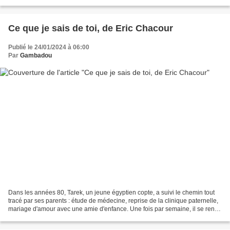
Ce que je sais de toi, de Eric Chacour
Publié le 24/01/2024 à 06:00
Par
Gambadou
Dans les années 80, Tarek, un jeune égyptien copte, a suivi le chemin tout
tracé par ses parents : étude de médecine, reprise de la clinique paternelle,
mariage d'amour avec une amie d'enfance. Une fois par semaine, il se rend
dans un quartier déshérité...